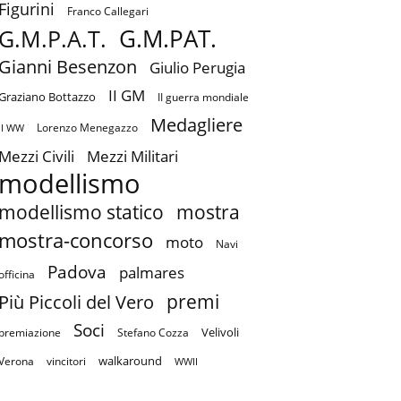
Figurini
Franco Callegari
G.M.PAT.
G.M.P.A.T.
Gianni Besenzon
Giulio Perugia
II GM
Graziano Bottazzo
II guerra mondiale
Medagliere
Lorenzo Menegazzo
II WW
Mezzi Civili
Mezzi Militari
modellismo
mostra
modellismo statico
mostra-concorso
moto
Navi
Padova
palmares
officina
premi
Più Piccoli del Vero
Soci
Velivoli
premiazione
Stefano Cozza
walkaround
Verona
vincitori
WWII