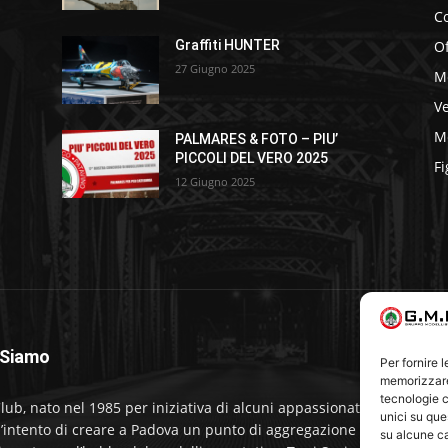
C
Of
Graffiti HUNTER
27 Giugno 2025
M
Ve
Me
PALMARES & FOTO – PIU’
PICCOLI DEL VERO 2025
Fi
12 Giugno 2025
 Siamo
S
Per fornire 
memorizzare 
tecnologie c
lub, nato nel 1985 per iniziativa di alcuni appassionati,
unici su que
l’intento di creare a Padova un punto di aggregazione e di
su alcune ca