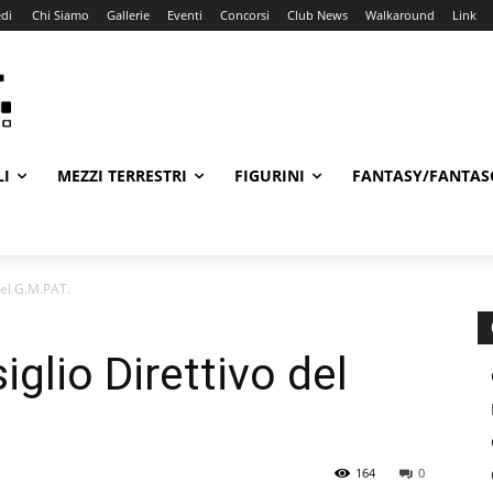
di
Chi Siamo
Gallerie
Eventi
Concorsi
Club News
Walkaround
Link
LI
MEZZI TERRESTRI
FIGURINI
FANTASY/FANTAS
del G.M.PAT.
glio Direttivo del
164
0