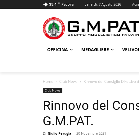
C
venerdì, 7 Agosto 2026
Acce
35.4
Padova
OFFICINA
MEDAGLIERE
VELIVO
Home
Club News
Rinnovo del Consiglio Direttivo 
Club News
Rinnovo del Consi
G.M.PAT.
Di
Giulio Perugia
-
20 Novembre 2021