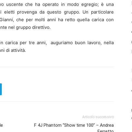
tivo uscente che ha operato in modo egregio; è una
li eletti provenga da questo gruppo. Un particolare
Gianni, che per molti anni ha retto quella carica con
te nel gruppo direttivo.
 in carica per tre anni, auguriamo buon lavoro, nella
i di attività.
Articolo successivo
le
F 4J Phantom “Show time 100” – Andrea
Ferretto