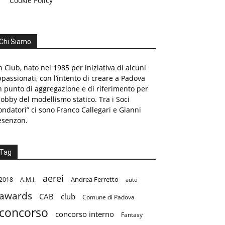
Cookie Policy
Chi Siamo
 Club, nato nel 1985 per iniziativa di alcuni
passionati, con l’intento di creare a Padova
 punto di aggregazione e di riferimento per
hobby del modellismo statico. Tra i Soci
ondatori” ci sono Franco Callegari e Gianni
esenzon.
Tag
aerei
Andrea Ferretto
2018
A.M.I.
auto
awards
CAB
club
Comune di Padova
concorso
concorso interno
Fantasy