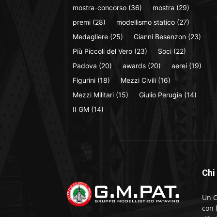
mostra-concorso
(36)
mostra
(29)
premi
(28)
modellismo statico
(27)
Medagliere
(25)
Gianni Besenzon
(23)
Più Piccoli del Vero
(23)
Soci
(22)
Padova
(20)
awards
(20)
aerei
(19)
Figurini
(18)
Mezzi Civili
(16)
Mezzi Militari
(15)
Giulio Perugia
(14)
II GM
(14)
Chi
Un C
con 