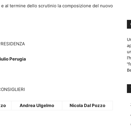
 e al termine dello scrutinio la composizione del nuovo
Un
PRESIDENZA
ap
un
l’
iulio Perugia
“f
B
ONSIGLIERI
zzo
Andrea Ulgelmo
Nicola Dal Pozzo