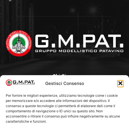
Chi Siamo
Gestisci Consenso
Un Club, nato nel 1985 per iniziativa di alcuni appassionati, con
l’intento di creare a Padova un punto di aggregazione e di
Per fornire le migliori esperienze, utilizziamo tecnologie come i cookie
per memorizzare e/o accedere alle informazioni del dispositivo. Il
riferimento per l’hobby del modellismo statico. Tra i Soci
consenso a queste tecnologie ci permetterà di elaborare dati come il
“fondatori” ci sono Franco Callegari e Gianni Besenzon.
comportamento di navigazione o ID unici su questo sito. Non
acconsentire o ritirare il consenso può influire negativamente su alcune
caratteristiche e funzioni.