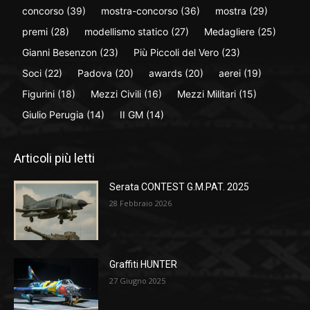
concorso
(39)
mostra-concorso
(36)
mostra
(29)
premi
(28)
modellismo statico
(27)
Medagliere
(25)
Gianni Besenzon
(23)
Più Piccoli del Vero
(23)
Soci
(22)
Padova
(20)
awards
(20)
aerei
(19)
Figurini
(18)
Mezzi Civili
(16)
Mezzi Militari
(15)
Giulio Perugia
(14)
II GM
(14)
Articoli più letti
Serata CONTEST G.M.PAT. 2025
28 Febbraio 2026
Graffiti HUNTER
27 Giugno 2025