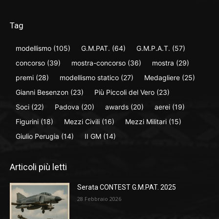
Tag
modellismo
(105)
G.M.PAT.
(64)
G.M.P.A.T.
(57)
concorso
(39)
mostra-concorso
(36)
mostra
(29)
premi
(28)
modellismo statico
(27)
Medagliere
(25)
Gianni Besenzon
(23)
Più Piccoli del Vero
(23)
Soci
(22)
Padova
(20)
awards
(20)
aerei
(19)
Figurini
(18)
Mezzi Civili
(16)
Mezzi Militari
(15)
Giulio Perugia
(14)
II GM
(14)
Articoli più letti
Serata CONTEST G.M.PAT. 2025
28 Febbraio 2026