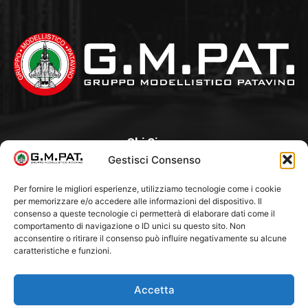
Chi Siamo
Gestisci Consenso
Un Club, nato nel 1985 per iniziativa di alcuni appassionati,
con l’intento di creare a Padova un punto di aggregazione e
Per fornire le migliori esperienze, utilizziamo tecnologie come i cookie
per memorizzare e/o accedere alle informazioni del dispositivo. Il
di riferimento per l’hobby del modellismo statico. Tra i Soci
consenso a queste tecnologie ci permetterà di elaborare dati come il
“fondatori” ci sono Franco Callegari e Gianni Besenzon.
comportamento di navigazione o ID unici su questo sito. Non
acconsentire o ritirare il consenso può influire negativamente su alcune
caratteristiche e funzioni.
Seguici Su
Accetta