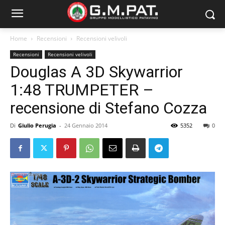
Home
Recensioni
Recensioni velivoli
Recensioni
Recensioni velivoli
Douglas A 3D Skywarrior
1:48 TRUMPETER –
recensione di Stefano Cozza
Di
Giulio Perugia
-
24 Gennaio 2014
5352
0