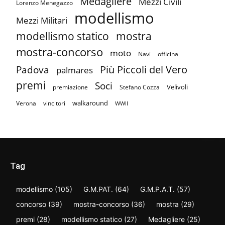
Medagliere
Mezzi Civili
Lorenzo Menegazzo
modellismo
Mezzi Militari
mostra
modellismo statico
mostra-concorso
moto
Navi
officina
Più Piccoli del Vero
Padova
palmares
premi
Soci
Velivoli
premiazione
Stefano Cozza
walkaround
Verona
vincitori
WWII
Tag
modellismo
(105)
G.M.PAT.
(64)
G.M.P.A.T.
(57)
concorso
(39)
mostra-concorso
(36)
mostra
(29)
premi
(28)
modellismo statico
(27)
Medagliere
(25)