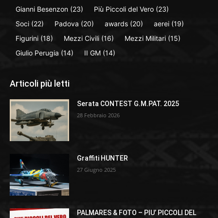
Gianni Besenzon
(23)
Più Piccoli del Vero
(23)
Soci
(22)
Padova
(20)
awards
(20)
aerei
(19)
Figurini
(18)
Mezzi Civili
(16)
Mezzi Militari
(15)
Giulio Perugia
(14)
II GM
(14)
Articoli più letti
Serata CONTEST G.M.PAT. 2025
28 Febbraio 2026
Graffiti HUNTER
27 Giugno 2025
PALMARES & FOTO – PIU’ PICCOLI DEL