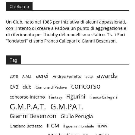
Chi Siamo
Un Club, nato nel 1985 per iniziativa di alcuni appassionati,
con l’intento di creare a Padova un punto di aggregazione e
di riferimento per l’hobby del modellismo statico. Tra i Soci
“fondatori” ci sono Franco Callegari e Gianni Besenzon.
Tag
aerei
awards
Andrea Ferretto
2018
A.M.I.
auto
concorso
CAB
club
Comune di Padova
Figurini
concorso interno
Fantasy
Franco Callegari
G.M.PAT.
G.M.P.A.T.
Gianni Besenzon
Giulio Perugia
II GM
Graziano Bottazzo
II guerra mondiale
II WW