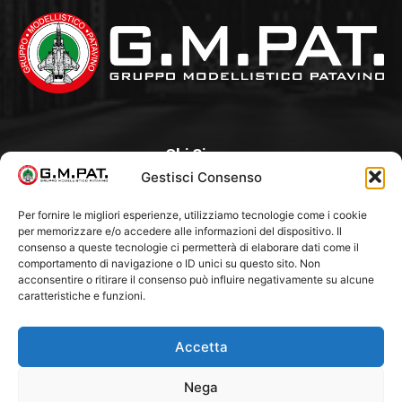
Chi Siamo
Gestisci Consenso
Un Club, nato nel 1985 per iniziativa di alcuni appassionati,
con l’intento di creare a Padova un punto di aggregazione e
Per fornire le migliori esperienze, utilizziamo tecnologie come i cookie
per memorizzare e/o accedere alle informazioni del dispositivo. Il
di riferimento per l’hobby del modellismo statico. Tra i Soci
consenso a queste tecnologie ci permetterà di elaborare dati come il
“fondatori” ci sono Franco Callegari e Gianni Besenzon.
comportamento di navigazione o ID unici su questo sito. Non
acconsentire o ritirare il consenso può influire negativamente su alcune
caratteristiche e funzioni.
Seguici Su
Accetta
Nega