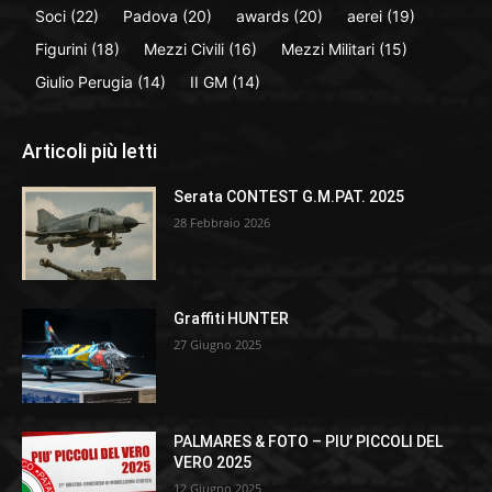
Soci
(22)
Padova
(20)
awards
(20)
aerei
(19)
Figurini
(18)
Mezzi Civili
(16)
Mezzi Militari
(15)
Giulio Perugia
(14)
II GM
(14)
Articoli più letti
Serata CONTEST G.M.PAT. 2025
28 Febbraio 2026
Graffiti HUNTER
27 Giugno 2025
PALMARES & FOTO – PIU’ PICCOLI DEL
VERO 2025
12 Giugno 2025