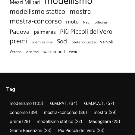
modellismo
Mezzi Militari
mostra
modellismo statico
mostra-concorso
moto
Navi
officina
Più Piccoli del Vero
Padova
palmares
premi
Soci
Velivoli
premiazione
Stefano Cozza
walkaround
Verona
vincitori
WWII
Tag
modellismo
(105)
G.M.PAT.
(64)
G.M.P.A.T.
(57)
concorso
(39)
mostra-concorso
(36)
mostra
(29)
premi
(28)
modellismo statico
(27)
Medagliere
(25)
Gianni Besenzon
(23)
Più Piccoli del Vero
(23)