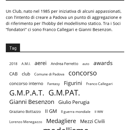
Un Club, nato nel 1985 per iniziativa di alcuni appassionati,
con l’intento di creare a Padova un punto di aggregazione e
di riferimento per l’hobby del modellismo statico. Tra i Soci
“fondatori” ci sono Franco Callegari e Gianni Besenzon.
Tag
aerei
awards
Andrea Ferretto
2018
A.M.I.
auto
concorso
CAB
club
Comune di Padova
Figurini
concorso interno
Fantasy
Franco Callegari
G.M.PAT.
G.M.P.A.T.
Gianni Besenzon
Giulio Perugia
II GM
Graziano Bottazzo
II guerra mondiale
II WW
Medagliere
Mezzi Civili
Lorenzo Menegazzo