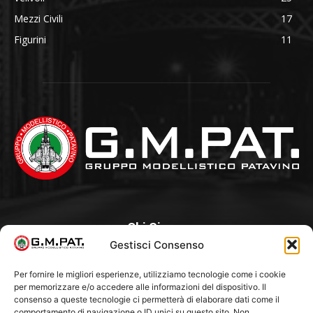
Mezzi Civili
17
Figurini
11
Chi Siamo
Gestisci Consenso
Un Club, nato nel 1985 per iniziativa di alcuni appassionati, con
l’intento di creare a Padova un punto di aggregazione e di
Per fornire le migliori esperienze, utilizziamo tecnologie come i cookie
per memorizzare e/o accedere alle informazioni del dispositivo. Il
riferimento per l’hobby del modellismo statico. Tra i Soci
consenso a queste tecnologie ci permetterà di elaborare dati come il
“fondatori” ci sono Franco Callegari e Gianni Besenzon.
comportamento di navigazione o ID unici su questo sito. Non