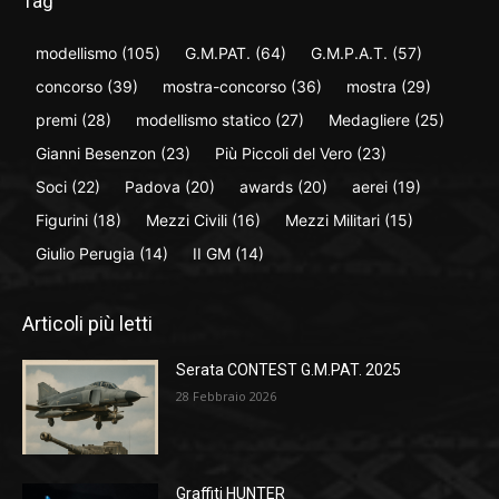
Tag
modellismo
(105)
G.M.PAT.
(64)
G.M.P.A.T.
(57)
concorso
(39)
mostra-concorso
(36)
mostra
(29)
premi
(28)
modellismo statico
(27)
Medagliere
(25)
Gianni Besenzon
(23)
Più Piccoli del Vero
(23)
Soci
(22)
Padova
(20)
awards
(20)
aerei
(19)
Figurini
(18)
Mezzi Civili
(16)
Mezzi Militari
(15)
Giulio Perugia
(14)
II GM
(14)
Articoli più letti
Serata CONTEST G.M.PAT. 2025
28 Febbraio 2026
Graffiti HUNTER