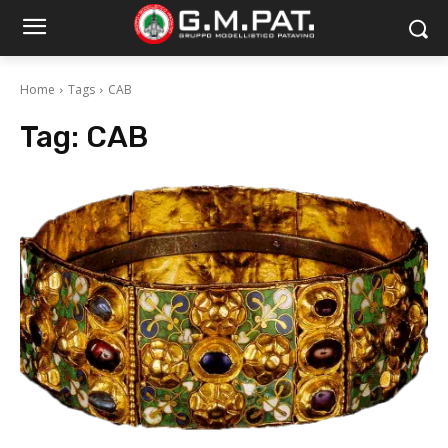
Home
Tags
CAB
Tag:
CAB