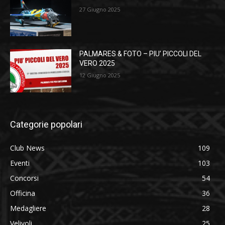
27 Giugno 2025
PALMARES & FOTO – PIU’ PICCOLI DEL
VERO 2025
12 Giugno 2025
Categorie popolari
Club News
109
Eventi
103
Concorsi
54
Officina
36
Medagliere
28
Velivoli
25