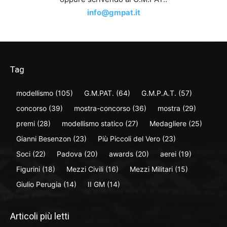
info@gmpat.it
Tag
modellismo
(105)
G.M.PAT.
(64)
G.M.P.A.T.
(57)
concorso
(39)
mostra-concorso
(36)
mostra
(29)
premi
(28)
modellismo statico
(27)
Medagliere
(25)
Gianni Besenzon
(23)
Più Piccoli del Vero
(23)
Soci
(22)
Padova
(20)
awards
(20)
aerei
(19)
Figurini
(18)
Mezzi Civili
(16)
Mezzi Militari
(15)
Giulio Perugia
(14)
II GM
(14)
Articoli più letti