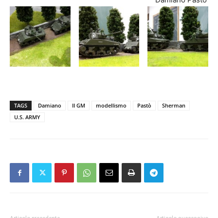
TAGS
Damiano
II GM
modellismo
Pastò
Sherman
U.S. ARMY