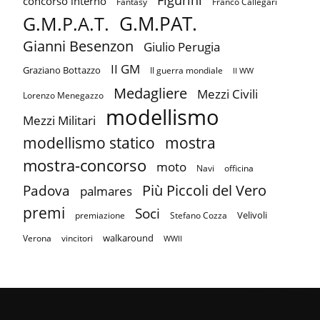
concorso interno
Fantasy
Franco Callegari
G.M.PAT.
G.M.P.A.T.
Gianni Besenzon
Giulio Perugia
II GM
Graziano Bottazzo
II guerra mondiale
II WW
Medagliere
Mezzi Civili
Lorenzo Menegazzo
modellismo
Mezzi Militari
mostra
modellismo statico
mostra-concorso
moto
Navi
officina
Più Piccoli del Vero
Padova
palmares
premi
Soci
Velivoli
premiazione
Stefano Cozza
walkaround
Verona
vincitori
WWII