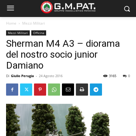
Home
Mezzi Militari
Mezzi Militari
Officina
Sherman M4 A3 – diorama
del nostro socio junior
Damiano
Di
Giulio Perugia
-
24 Agosto 2016
3165
0