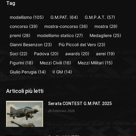
Tag
modellismo
(105)
G.M.PAT.
(64)
G.M.P.A.T.
(57)
concorso
(39)
mostra-concorso
(36)
mostra
(29)
premi
(28)
modellismo statico
(27)
Medagliere
(25)
Gianni Besenzon
(23)
Più Piccoli del Vero
(23)
Soci
(22)
Padova
(20)
awards
(20)
aerei
(19)
Figurini
(18)
Mezzi Civili
(16)
Mezzi Militari
(15)
Giulio Perugia
(14)
II GM
(14)
Articoli più letti
Serata CONTEST G.M.PAT. 2025
28 Febbraio 2026