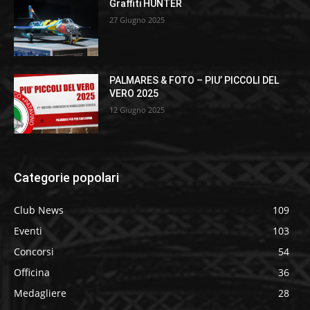
Graffiti HUNTER
27 Giugno 2025
PALMARES & FOTO – PIU’ PICCOLI DEL
VERO 2025
12 Giugno 2025
Categorie popolari
Club News
109
Eventi
103
Concorsi
54
Officina
36
Medagliere
28