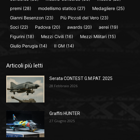
premi
(28)
modellismo statico
(27)
Medagliere
(25)
Gianni Besenzon
(23)
Più Piccoli del Vero
(23)
Soci
(22)
Padova
(20)
awards
(20)
aerei
(19)
Figurini
(18)
Mezzi Civili
(16)
Mezzi Militari
(15)
Giulio Perugia
(14)
II GM
(14)
Articoli più letti
Serata CONTEST G.M.PAT. 2025
28 Febbraio 2026
Graffiti HUNTER
27 Giugno 2025