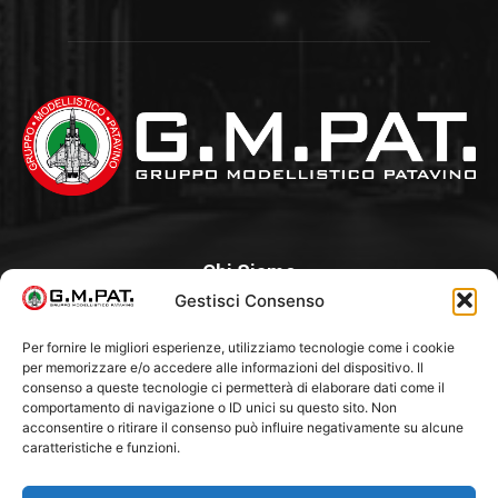
Chi Siamo
Gestisci Consenso
Un Club, nato nel 1985 per iniziativa di alcuni appassionati, con
l’intento di creare a Padova un punto di aggregazione e di
Per fornire le migliori esperienze, utilizziamo tecnologie come i cookie
per memorizzare e/o accedere alle informazioni del dispositivo. Il
riferimento per l’hobby del modellismo statico. Tra i Soci
consenso a queste tecnologie ci permetterà di elaborare dati come il
“fondatori” ci sono Franco Callegari e Gianni Besenzon.
comportamento di navigazione o ID unici su questo sito. Non
acconsentire o ritirare il consenso può influire negativamente su alcune
caratteristiche e funzioni.
Seguici Su