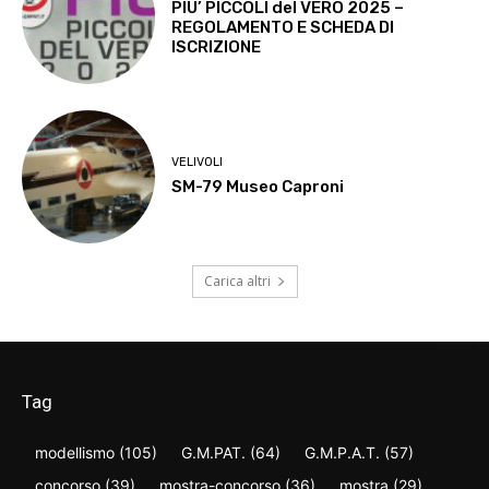
PIU’ PICCOLI del VERO 2025 –
REGOLAMENTO E SCHEDA DI
ISCRIZIONE
VELIVOLI
SM-79 Museo Caproni
Carica altri
Tag
modellismo
(105)
G.M.PAT.
(64)
G.M.P.A.T.
(57)
concorso
(39)
mostra-concorso
(36)
mostra
(29)