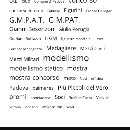
concorso
CAB
club
Comune di Padova
Figurini
concorso interno
Fantasy
Franco Callegari
G.M.PAT.
G.M.P.A.T.
Gianni Besenzon
Giulio Perugia
II GM
Graziano Bottazzo
II guerra mondiale
II WW
Medagliere
Mezzi Civili
Lorenzo Menegazzo
modellismo
Mezzi Militari
mostra
modellismo statico
mostra-concorso
moto
Navi
officina
Più Piccoli del Vero
Padova
palmares
premi
Soci
Velivoli
premiazione
Stefano Cozza
walkaround
Verona
vincitori
WWII