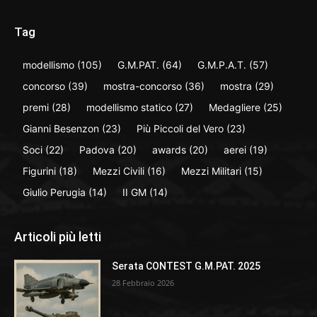
Tag
modellismo
(105)
G.M.PAT.
(64)
G.M.P.A.T.
(57)
concorso
(39)
mostra-concorso
(36)
mostra
(29)
premi
(28)
modellismo statico
(27)
Medagliere
(25)
Gianni Besenzon
(23)
Più Piccoli del Vero
(23)
Soci
(22)
Padova
(20)
awards
(20)
aerei
(19)
Figurini
(18)
Mezzi Civili
(16)
Mezzi Militari
(15)
Giulio Perugia
(14)
II GM
(14)
Articoli più letti
Serata CONTEST G.M.PAT. 2025
28 Febbraio 2026