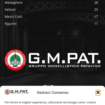
Medagliere
28
Velivoli
25
Mezzi Civili
17
Figurini
11
Chi Siamo
Gestisci Consenso
Un Club, nato nel 1985 per iniziativa di alcuni appassionati,
con l’intento di creare a Padova un punto di aggregazione e
Per fornire le migliori esperienze, utilizziamo tecnologie come i cookie