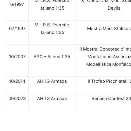
M.L.R.S. Esercito
8° Conc. Naz. Mod. Sta
6/1997
Italiano 1:35
Devils
M.L.R.S. Esercito
07/1997
Mostra Mod. Statico 
Italiano 1:35
III Mostra-Concorso di m
10/2007
APC – Aliens 1:35
Monfalcone Associa
Modellistica Monfalc
10/2014
AH 1G Armada
II Trofeo Picchiatelli
09/2023
AH 1G Armada
Benaco Contest 2