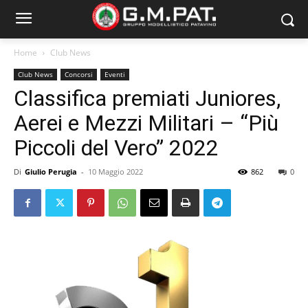
Home
Club News
Club News
Concorsi
Eventi
Classifica premiati Juniores,
Aerei e Mezzi Militari – “Più
Piccoli del Vero” 2022
Di
Giulio Perugia
-
10 Maggio 2022
862
0