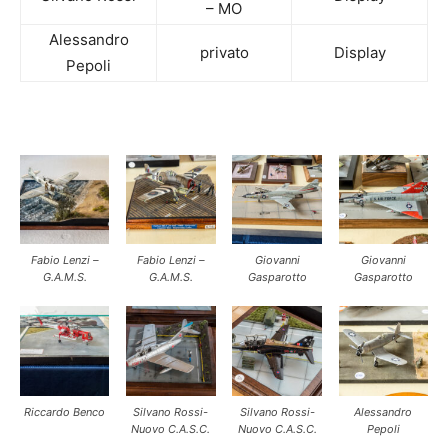
– MO
Alessandro
privato
Display
Pepoli
Fabio Lenzi –
Fabio Lenzi –
Giovanni
Giovanni
G.A.M.S.
G.A.M.S.
Gasparotto
Gasparotto
Riccardo Benco
Silvano Rossi-
Silvano Rossi-
Alessandro
Nuovo C.A.S.C.
Nuovo C.A.S.C.
Pepoli