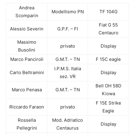
Andrea
Modellismo PN
TF 104G
Scomparin
Fiat G 55
Alessio Severin
G.P.F. – FI
Centauro
Massimo
privato
Display
Busolini
Marco Panciroli
G.M.T. – TN
F 15C eagle
I.P.M.S. Italia
Carlo Beltramini
Display
sez. VR
Bell OH 58D
Marco Penasa
G.M.T. – TN
Kiowa
F 15E Strike
Riccardo Faraon
privato
Eagle
Rossella
Mod. Adriatico
Display
Pellegrini
Centaurus