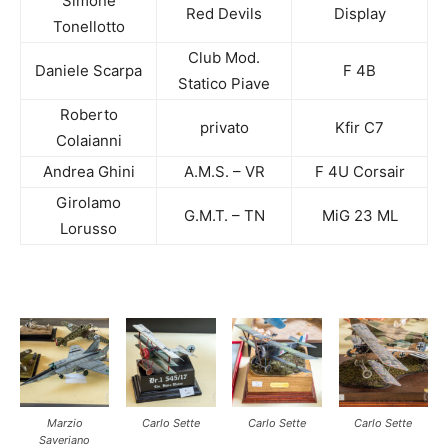
Simone
Red Devils
Display
Tonellotto
Club Mod.
Daniele Scarpa
F 4B
Statico Piave
Roberto
privato
Kfir C7
Colaianni
Andrea Ghini
A.M.S. – VR
F 4U Corsair
Girolamo
G.M.T. – TN
MiG 23 ML
Lorusso
Marzio
Carlo Sette
Carlo Sette
Carlo Sette
Saveriano