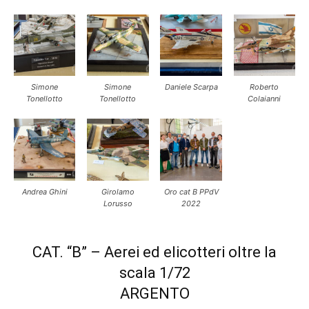
Simone
Simone
Daniele Scarpa
Roberto
Tonellotto
Tonellotto
Colaianni
Andrea Ghini
Girolamo
Oro cat B PPdV
Lorusso
2022
CAT. “B” – Aerei ed elicotteri oltre la
scala 1/72
ARGENTO