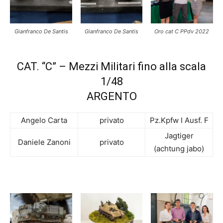
Gianfranco De Santis
Gianfranco De Santis
Oro cat C PPdv 2022
CAT. “C” – Mezzi Militari fino alla scala
1/48
ARGENTO
Angelo Carta
privato
Pz.Kpfw I Ausf. F
Jagtiger
Daniele Zanoni
privato
(achtung jabo)