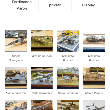
Ferdinando
privato
Display
Paron
Andrea
Alessio Severin
Massimo
Massimo
Scomparin
Busolini
Busolini
Marco Panciroli
Carlo Beltramini
Carlo Beltramini
Marco Penasa