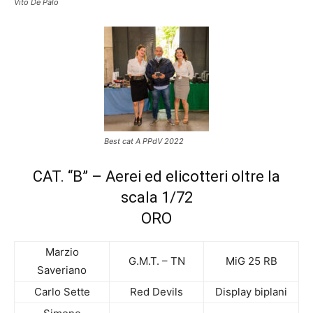
Vito De Palo
Best cat A PPdV 2022
CAT. “B” – Aerei ed elicotteri oltre la
scala 1/72
ORO
Marzio
G.M.T. – TN
MiG 25 RB
Saveriano
Carlo Sette
Red Devils
Display biplani