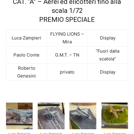
CAT. “A” – Aerei ed elicotteri fino alla
scala 1/72
PREMIO SPECIALE
FLYING LIONS –
Luca Zampieri
Display
Mira
“Fuori dalla
Paolo Conte
G.M.T. – TN
scatola”
Roberto
privato
Display
Genesini
Luca Zampieri
Luca Zampieri
Luca Zampieri
Luca Zampieri