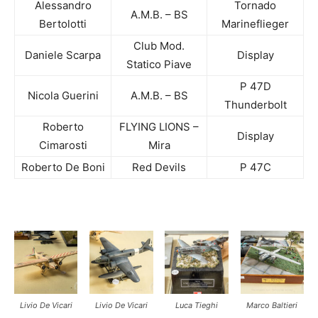
Alessandro
Tornado
A.M.B. – BS
Bertolotti
Marineflieger
Club Mod.
Daniele Scarpa
Display
Statico Piave
P 47D
Nicola Guerini
A.M.B. – BS
Thunderbolt
Roberto
FLYING LIONS –
Display
Cimarosti
Mira
Roberto De Boni
Red Devils
P 47C
Livio De Vicari
Livio De Vicari
Luca Tieghi
Marco Baltieri