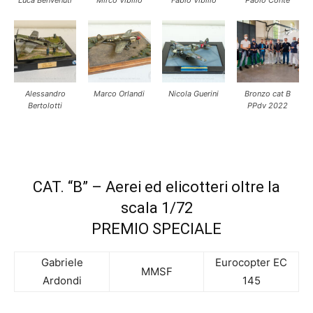
Luca Benvenuti
Mirco Vibilio
Fabio Vibilio
Paolo Conte
Alessandro
Marco Orlandi
Nicola Guerini
Bronzo cat B
Bertolotti
PPdv 2022
CAT. “B” – Aerei ed elicotteri oltre la
scala 1/72
PREMIO SPECIALE
Gabriele
Eurocopter EC
MMSF
Ardondi
145