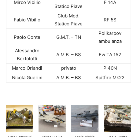
Mirco Vibilio
F 14A
Statico Piave
Club Mod.
Fabio Vibilio
RF 5S
Statico Piave
Polikarpov
Paolo Conte
G.M.T. – TN
ambulanza
Alessandro
A.M.B. – BS
Fw TA 152
Bertolotti
Marco Orlandi
privato
P 40N
Nicola Guerini
A.M.B. – BS
Spitfire Mk22