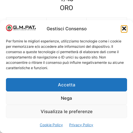
ORO
Scammel “the
Gestisci Consenso
Mirco Marcato
Red Devils
mule of
kingdom”
Per fornire le migliori esperienze, utilizziamo tecnologie come i cookie
Csaba Torok
MMSF
Display
per memorizzare e/o accedere alle informazioni del dispositivo. Il
consenso a queste tecnologie ci permetterà di elaborare dati come il
Paolo Sette
Red Devils
Display
comportamento di navigazione o ID unici su questo sito. Non
acconsentire o ritirare il consenso può influire negativamente su alcune
Andrea Viviani
privato
Displayy
caratteristiche e funzioni.
Accetta
Nega
Mirco Marcato
Csaba Torok
Csaba Torok
Csaba Torok
Visualizza le preferenze
Cookie Policy
Privacy Policy