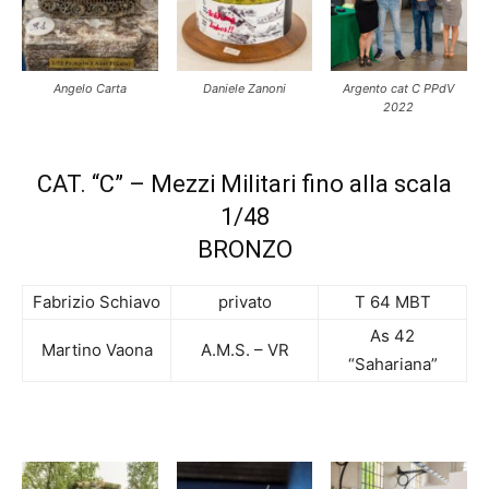
Angelo Carta
Daniele Zanoni
Argento cat C PPdV
2022
CAT. “C” – Mezzi Militari fino alla scala
1/48
BRONZO
Fabrizio Schiavo
privato
T 64 MBT
As 42
Martino Vaona
A.M.S. – VR
“Sahariana”