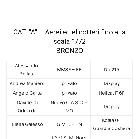
CAT. “A” – Aerei ed elicotteri fino alla
scala 1/72
BRONZO
Alessandro
MMSF – FE
Do 215
Bellato
Andrea Maniero
privato
Display
Angelo Carta
privato
Hellcat F 6F
Davide Di
Nuovo C.A.S.C. –
Display
Odoardo
MO
Koala 04
Elena Galesso
G.M.T. – TN
Guardia Costiera
I.P.M.S. MI Nord