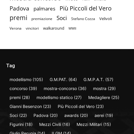
Più Piccoli del Vero
Padova
palmares
premi
Soci
Velivoli
premiazione
Stefano Cozza
walkaround
Verona
vincitori
WWII
Tag
modellismo
(105)
G.M.PAT.
(64)
G.M.P.A.T.
(57)
concorso
(39)
mostra-concorso
(36)
mostra
(29)
premi
(28)
modellismo statico
(27)
Medagliere
(25)
Gianni Besenzon
(23)
Più Piccoli del Vero
(23)
Soci
(22)
Padova
(20)
awards
(20)
aerei
(19)
Figurini
(18)
Mezzi Civili
(16)
Mezzi Militari
(15)
Giulio Perugia
(14)
II GM
(14)