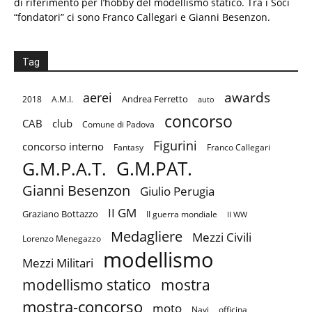
di riferimento per l’hobby del modellismo statico. Tra i Soci
“fondatori” ci sono Franco Callegari e Gianni Besenzon.
Tag
aerei
awards
Andrea Ferretto
2018
A.M.I.
auto
concorso
CAB
club
Comune di Padova
Figurini
concorso interno
Fantasy
Franco Callegari
G.M.PAT.
G.M.P.A.T.
Gianni Besenzon
Giulio Perugia
II GM
Graziano Bottazzo
II guerra mondiale
II WW
Medagliere
Mezzi Civili
Lorenzo Menegazzo
modellismo
Mezzi Militari
mostra
modellismo statico
mostra-concorso
moto
Navi
officina