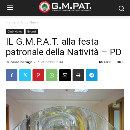
Home
Club News
Club News
Eventi
IL G.M.P.A.T. alla festa
patronale della Natività – PD
Di
Giulio Perugia
-
7 Settembre 2014
6030
0