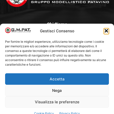
Chi Siamo
Gestisci Consenso
Un Club, nato nel 1985 per iniziativa di alcuni appassionati,
con l’intento di creare a Padova un punto di aggregazione e
Per fornire le migliori esperienze, utilizziamo tecnologie come i cookie
per memorizzare e/o accedere alle informazioni del dispositivo. Il
di riferimento per l’hobby del modellismo statico. Tra i Soci
consenso a queste tecnologie ci permetterà di elaborare dati come il
“fondatori” ci sono Franco Callegari e Gianni Besenzon.
comportamento di navigazione o ID unici su questo sito. Non
acconsentire o ritirare il consenso può influire negativamente su alcune
caratteristiche e funzioni.
Seguici Su
Accetta
Nega
Visualizza le preferenze
Cookie Policy
Privacy Policy
© G.M.PAT. - 2021