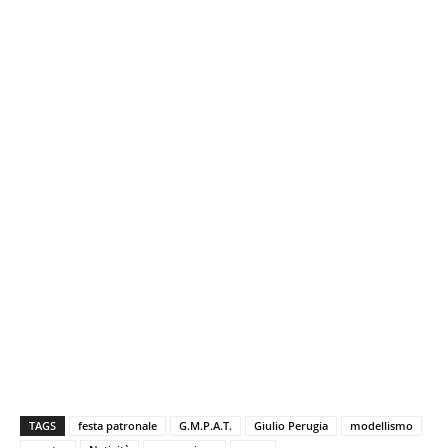
TAGS
festa patronale
G.M.P.A.T.
Giulio Perugia
modellismo