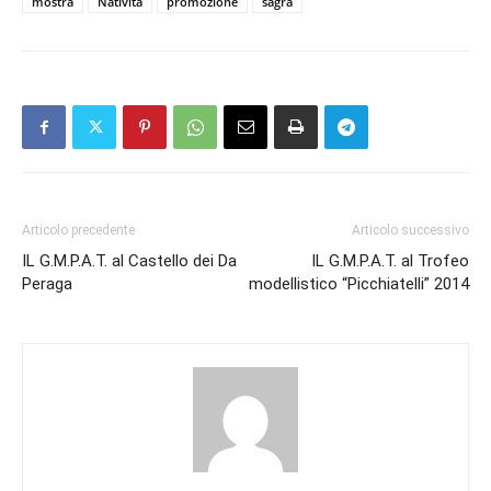
mostra
Natività
promozione
sagra
Articolo precedente
Articolo successivo
IL G.M.P.A.T. al Castello dei Da
IL G.M.P.A.T. al Trofeo
Peraga
modellistico “Picchiatelli” 2014