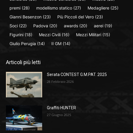
premi
(28)
modellismo statico
(27)
Medagliere
(25)
Gianni Besenzon
(23)
Più Piccoli del Vero
(23)
Soci
(22)
Padova
(20)
awards
(20)
aerei
(19)
Figurini
(18)
Mezzi Civili
(16)
Mezzi Militari
(15)
Giulio Perugia
(14)
II GM
(14)
Articoli più letti
Serata CONTEST G.M.PAT. 2025
28 Febbraio 2026
Graffiti HUNTER
27 Giugno 2025