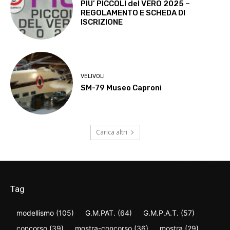
PIU’ PICCOLI del VERO 2025 –
REGOLAMENTO E SCHEDA DI
ISCRIZIONE
VELIVOLI
SM-79 Museo Caproni
Carica altri
Tag
modellismo
(105)
G.M.PAT.
(64)
G.M.P.A.T.
(57)
concorso
(39)
mostra-concorso
(36)
mostra
(29)