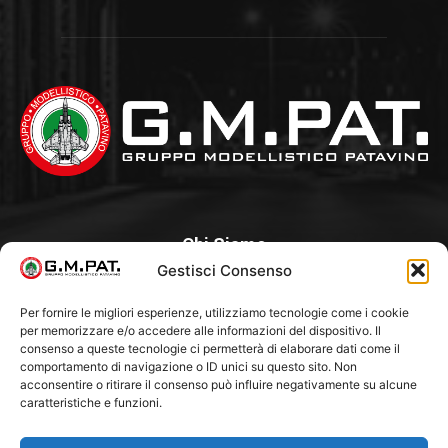
Chi Siamo
Gestisci Consenso
Un Club, nato nel 1985 per iniziativa di alcuni appassionati, con
l’intento di creare a Padova un punto di aggregazione e di
Per fornire le migliori esperienze, utilizziamo tecnologie come i cookie
per memorizzare e/o accedere alle informazioni del dispositivo. Il
riferimento per l’hobby del modellismo statico. Tra i Soci
consenso a queste tecnologie ci permetterà di elaborare dati come il
“fondatori” ci sono Franco Callegari e Gianni Besenzon.
comportamento di navigazione o ID unici su questo sito. Non
acconsentire o ritirare il consenso può influire negativamente su alcune
caratteristiche e funzioni.
Seguici Su