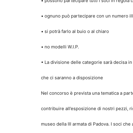
• possono partecipare tutti i soci in regola 
• ognuno può partecipare con un numero illi
• si potrà farlo al buio o al chiaro
• no modelli W.I.P.
• La divisione delle categorie sarà decisa in
che ci saranno a disposizione
Nel concorso è prevista una tematica a part
contribuire all’esposizione di nostri pezzi, r
museo della III armata di Padova. I soci che 