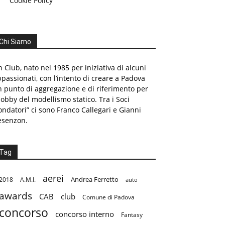
Cookie Policy
Chi Siamo
 Club, nato nel 1985 per iniziativa di alcuni
passionati, con l’intento di creare a Padova
 punto di aggregazione e di riferimento per
hobby del modellismo statico. Tra i Soci
ondatori” ci sono Franco Callegari e Gianni
esenzon.
Tag
aerei
Andrea Ferretto
2018
A.M.I.
auto
awards
CAB
club
Comune di Padova
concorso
concorso interno
Fantasy