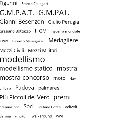
Figurini
Franco Callegari
G.M.PAT.
G.M.P.A.T.
Gianni Besenzon
Giulio Perugia
II GM
Graziano Bottazzo
II guerra mondiale
Medagliere
Lorenzo Menegazzo
II WW
Mezzi Civili
Mezzi Militari
modellismo
mostra
modellismo statico
mostra-concorso
moto
Navi
Padova
palmares
officina
premi
Più Piccoli del Vero
Soci
Velivoli
premiazione
Stefano Cozza
walkaround
Verona
vincitori
WWII