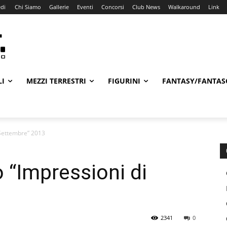
di
Chi Siamo
Gallerie
Eventi
Concorsi
Club News
Walkaround
Link
LI
MEZZI TERRESTRI
FIGURINI
FANTASY/FANTAS
 Settembre” 2013
 “Impressioni di
3
2341
0