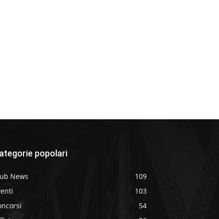
ategorie popolari
lub News
109
enti
103
oncorsi
54