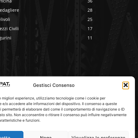
ficina
36
edagliere
28
livoli
25
zzi Civili
17
gurini
11
Gestisci Consenso
eguici Su
le migliori esperienze, utilizziamo tecnologie come i cookie per
e/o accedere alle informazioni del dispositivo. Il consenso a queste
i permetterà di elaborare dati come il comportamento di navigazione o ID
sto sito. Non acconsentire o ritirare il consenso può influire negativamente
ratteristiche e funzioni.
cetta
Nega
Visualizza le preferenze