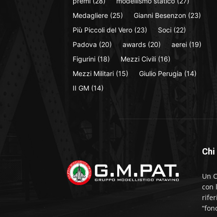
premi
(28)
modellismo statico
(27)
Medagliere
(25)
Gianni Besenzon
(23)
Più Piccoli del Vero
(23)
Soci
(22)
Padova
(20)
awards
(20)
aerei
(19)
Figurini
(18)
Mezzi Civili
(16)
Mezzi Militari
(15)
Giulio Perugia
(14)
II GM
(14)
Chi
Un C
con 
rife
“fon