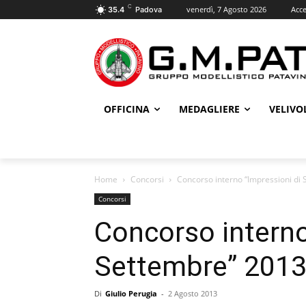
C
venerdì, 7 Agosto 2026
Acce
35.4
Padova
OFFICINA
MEDAGLIERE
VELIVO
Home
Concorsi
Concorso interno “Impressioni di
Concorsi
Concorso interno
Settembre” 201
Di
Giulio Perugia
-
2 Agosto 2013