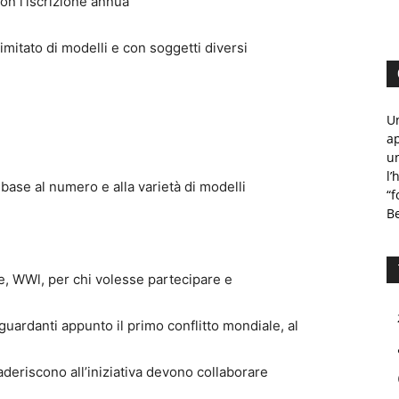
con l’iscrizione annua
mitato di modelli e con soggetti diversi
Un
ap
un
l’
 base al numero e alla varietà di modelli
“f
B
e, WWl, per chi volesse partecipare e
iguardanti appunto il primo conflitto mondiale, al
aderiscono all’iniziativa devono collaborare