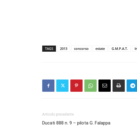
TAGS
2013
concorso
estate
G.M.P.A.T.
I
Articolo precedente
Ducati 888 n. 9 – pilota G. Falappa