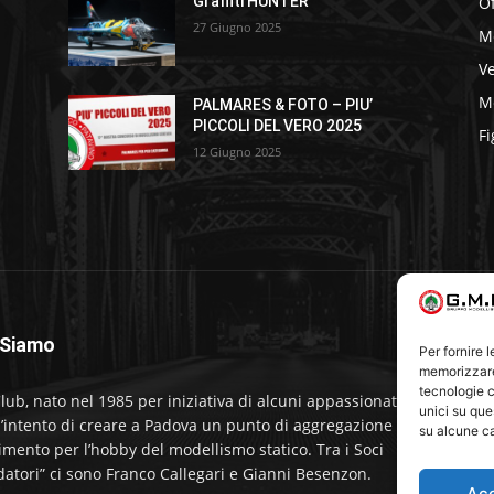
Of
Graffiti HUNTER
27 Giugno 2025
M
Ve
Me
PALMARES & FOTO – PIU’
PICCOLI DEL VERO 2025
Fi
12 Giugno 2025
 Siamo
S
Per fornire 
memorizzare 
tecnologie c
lub, nato nel 1985 per iniziativa di alcuni appassionati,
unici su que
l’intento di creare a Padova un punto di aggregazione e di
su alcune ca
rimento per l’hobby del modellismo statico. Tra i Soci
datori” ci sono Franco Callegari e Gianni Besenzon.
Ac