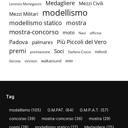
Medagliere
Mezzi Civili
Lorenzo Menegazzo
modellismo
Mezzi Militari
mostra
modellismo statico
mostra-concorso
moto
Navi
officina
Più Piccoli del Vero
Padova
palmares
premi
Soci
Velivoli
premiazione
Stefano Cozza
walkaround
Verona
vincitori
WWII
Tag
modellismo
(105)
G.M.PAT.
(64)
G.M.P.A.T.
(57)
concorso
(39)
mostra-concorso
(36)
mostra
(29)
premi
(28)
modellismo statico
(27)
Medagliere
(25)