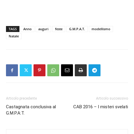
TAGS
Anno
auguri
feste
G.M.P.A.T.
modellismo
Natale
Articolo precedente
Articolo successivo
Castagnata conclusiva al
CAB 2016 – I misteri svelati
G.M.P.A:T.