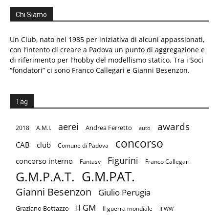
Chi Siamo
Un Club, nato nel 1985 per iniziativa di alcuni appassionati,
con l’intento di creare a Padova un punto di aggregazione e
di riferimento per l’hobby del modellismo statico. Tra i Soci
“fondatori” ci sono Franco Callegari e Gianni Besenzon.
Tag
aerei
awards
Andrea Ferretto
2018
A.M.I.
auto
concorso
CAB
club
Comune di Padova
Figurini
concorso interno
Fantasy
Franco Callegari
G.M.PAT.
G.M.P.A.T.
Gianni Besenzon
Giulio Perugia
II GM
Graziano Bottazzo
II guerra mondiale
II WW