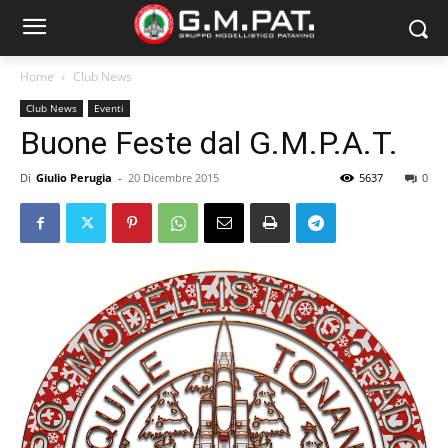
Home
Club News
Club News
Eventi
Buone Feste dal G.M.P.A.T.
Di
Giulio Perugia
-
20 Dicembre 2015
5637
0