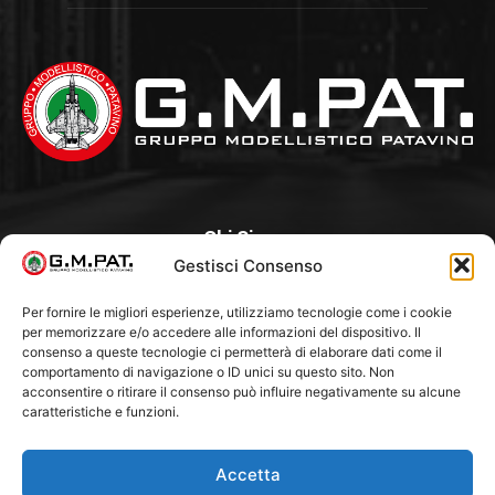
Chi Siamo
Gestisci Consenso
Un Club, nato nel 1985 per iniziativa di alcuni appassionati,
con l’intento di creare a Padova un punto di aggregazione e
Per fornire le migliori esperienze, utilizziamo tecnologie come i cookie
per memorizzare e/o accedere alle informazioni del dispositivo. Il
di riferimento per l’hobby del modellismo statico. Tra i Soci
consenso a queste tecnologie ci permetterà di elaborare dati come il
“fondatori” ci sono Franco Callegari e Gianni Besenzon.
comportamento di navigazione o ID unici su questo sito. Non
acconsentire o ritirare il consenso può influire negativamente su alcune
caratteristiche e funzioni.
Seguici Su
Accetta