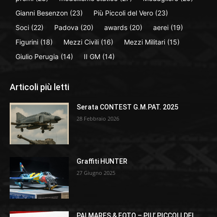
Gianni Besenzon
(23)
Più Piccoli del Vero
(23)
Soci
(22)
Padova
(20)
awards
(20)
aerei
(19)
Figurini
(18)
Mezzi Civili
(16)
Mezzi Militari
(15)
Giulio Perugia
(14)
II GM
(14)
Articoli più letti
Serata CONTEST G.M.PAT. 2025
28 Febbraio 2026
Graffiti HUNTER
27 Giugno 2025
PALMARES & FOTO – PIU’ PICCOLI DEL