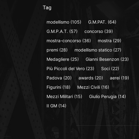
Tag
modellismo
(105)
G.M.PAT.
(64)
G.M.P.A.T.
(57)
concorso
(39)
mostra-concorso
(36)
mostra
(29)
premi
(28)
modellismo statico
(27)
Medagliere
(25)
Gianni Besenzon
(23)
Più Piccoli del Vero
(23)
Soci
(22)
Padova
(20)
awards
(20)
aerei
(19)
Figurini
(18)
Mezzi Civili
(16)
Mezzi Militari
(15)
Giulio Perugia
(14)
II GM
(14)