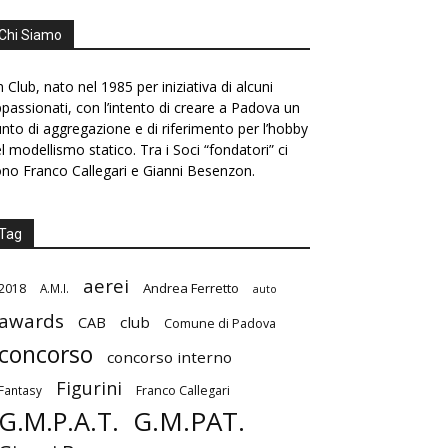
Chi Siamo
 Club, nato nel 1985 per iniziativa di alcuni
passionati, con l’intento di creare a Padova un
nto di aggregazione e di riferimento per l’hobby
l modellismo statico. Tra i Soci “fondatori” ci
no Franco Callegari e Gianni Besenzon.
Tag
aerei
Andrea Ferretto
2018
A.M.I.
auto
awards
CAB
club
Comune di Padova
concorso
concorso interno
Figurini
Fantasy
Franco Callegari
G.M.PAT.
G.M.P.A.T.