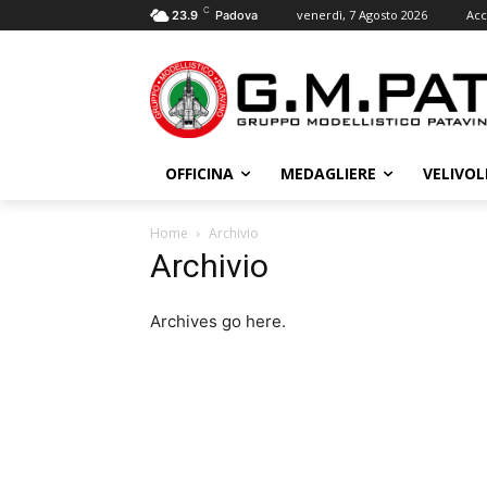
C
venerdì, 7 Agosto 2026
Acc
23.9
Padova
OFFICINA
MEDAGLIERE
VELIVOL
Home
Archivio
Archivio
Archives go here.