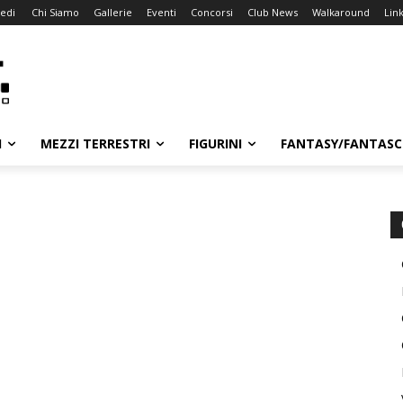
edi
Chi Siamo
Gallerie
Eventi
Concorsi
Club News
Walkaround
Lin
I
MEZZI TERRESTRI
FIGURINI
FANTASY/FANTASC