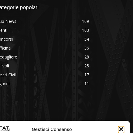
ategorie popolari
lub News
109
enti
103
oncorsi
54
ficina
36
edagliere
28
livoli
25
zzi Civili
17
gurini
11
Gestisci Consenso