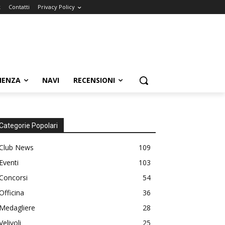
k
Contatti
Privacy Policy
IENZA
NAVI
RECENSIONI
Categorie Popolari
Club News
109
Eventi
103
Concorsi
54
Officina
36
Medagliere
28
Velivoli
25