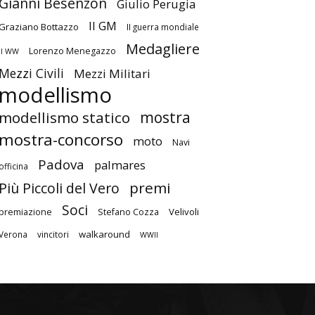
Gianni Besenzon
Giulio Perugia
II GM
Graziano Bottazzo
II guerra mondiale
Medagliere
Lorenzo Menegazzo
II WW
Mezzi Civili
Mezzi Militari
modellismo
mostra
modellismo statico
mostra-concorso
moto
Navi
Padova
palmares
officina
premi
Più Piccoli del Vero
Soci
Velivoli
premiazione
Stefano Cozza
walkaround
Verona
vincitori
WWII