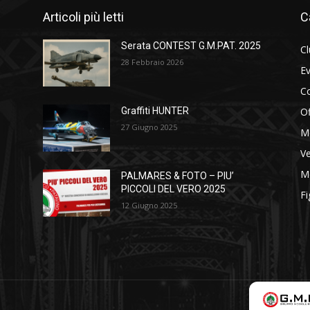
Articoli più letti
C
Serata CONTEST G.M.PAT. 2025
C
28 Febbraio 2026
Ev
C
Of
Graffiti HUNTER
27 Giugno 2025
M
Ve
Me
PALMARES & FOTO – PIU’
PICCOLI DEL VERO 2025
Fi
12 Giugno 2025