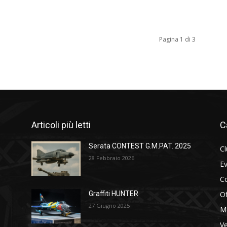
Pagina 1 di 3
Articoli più letti
C
Serata CONTEST G.M.PAT. 2025
C
28 Febbraio 2026
Ev
C
Of
Graffiti HUNTER
27 Giugno 2025
M
Ve