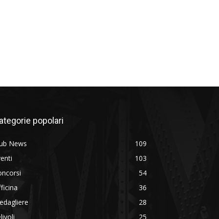
ategorie popolari
lub News
109
enti
103
oncorsi
54
ficina
36
edagliere
28
livoli
25