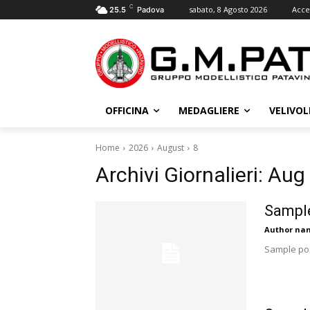
C
sabato, 8 Agosto 2026
Acce
25.5
Padova
OFFICINA
MEDAGLIERE
VELIVOL
Home
2026
August
8
Archivi Giornalieri: Aug
Sample
Author na
Sample pos