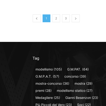
1
2
3
Tag
modellismo
(105)
G.M.PAT.
(64)
G.M.P.A.T.
(57)
concorso
(39)
mostra-concorso
(36)
mostra
(29)
premi
(28)
modellismo statico
(27)
Medagliere
(25)
Gianni Besenzon
(23)
Più Piccoli del Vero
(23)
Soci
(22)