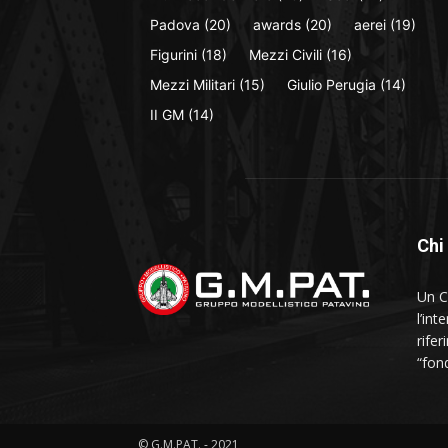
Padova
(20)
awards
(20)
aerei
(19)
Figurini
(18)
Mezzi Civili
(16)
Mezzi Militari
(15)
Giulio Perugia
(14)
II GM
(14)
Chi
Un C
l’in
rife
“fon
© G.M.PAT. - 2021