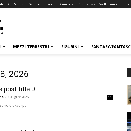
di
Chi Siamo
Gallerie
Eventi
Concorsi
Club News
Walkaround
Link
I
MEZZI TERRESTRI
FIGURINI
FANTASY/FANTASC
 8, 2026
 post title 0
me
-
8 August 2026
11
t no 0 excerpt.