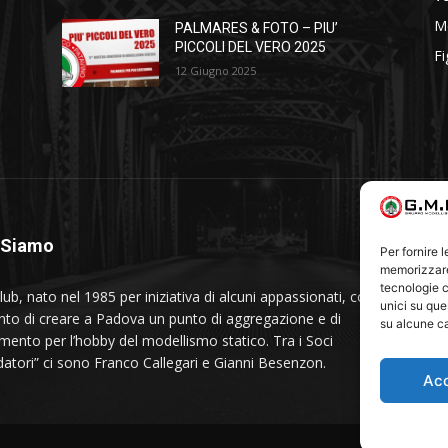
Me
PALMARES & FOTO – PIU’
PICCOLI DEL VERO 2025
Fi
12 Giugno 2025
 Siamo
S
Per fornire 
memorizzare 
tecnologie c
lub, nato nel 1985 per iniziativa di alcuni appassionati, con
unici su que
tento di creare a Padova un punto di aggregazione e di
su alcune ca
rimento per l’hobby del modellismo statico. Tra i Soci
datori” ci sono Franco Callegari e Gianni Besenzon.
Ac