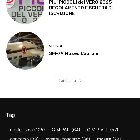
PIU’ PICCOLI del VERO 2025 –
REGOLAMENTO E SCHEDA DI
ISCRIZIONE
VELIVOLI
SM-79 Museo Caproni
Carica altri
Tag
modellismo
(105)
G.M.PAT.
(64)
G.M.P.A.T.
(57)
concorso
(39)
mostra-concorso
(36)
mostra
(29)