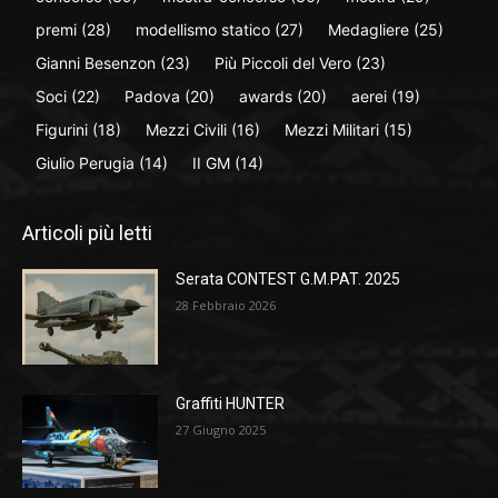
premi
(28)
modellismo statico
(27)
Medagliere
(25)
Gianni Besenzon
(23)
Più Piccoli del Vero
(23)
Soci
(22)
Padova
(20)
awards
(20)
aerei
(19)
Figurini
(18)
Mezzi Civili
(16)
Mezzi Militari
(15)
Giulio Perugia
(14)
II GM
(14)
Articoli più letti
Serata CONTEST G.M.PAT. 2025
28 Febbraio 2026
Graffiti HUNTER
27 Giugno 2025