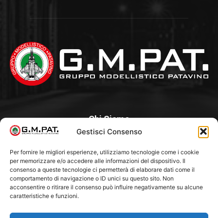
Chi Siamo
Gestisci Consenso
Un Club, nato nel 1985 per iniziativa di alcuni appassionati, con
l’intento di creare a Padova un punto di aggregazione e di
Per fornire le migliori esperienze, utilizziamo tecnologie come i cookie
per memorizzare e/o accedere alle informazioni del dispositivo. Il
riferimento per l’hobby del modellismo statico. Tra i Soci
consenso a queste tecnologie ci permetterà di elaborare dati come il
“fondatori” ci sono Franco Callegari e Gianni Besenzon.
comportamento di navigazione o ID unici su questo sito. Non
acconsentire o ritirare il consenso può influire negativamente su alcune
caratteristiche e funzioni.
Seguici Su