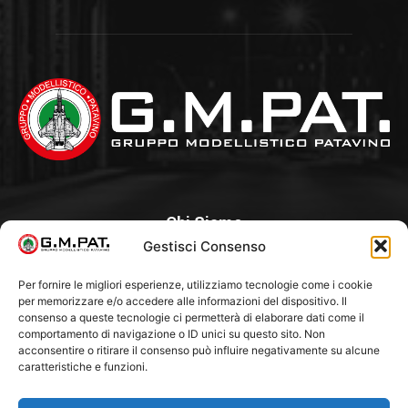
Chi Siamo
Gestisci Consenso
Un Club, nato nel 1985 per iniziativa di alcuni appassionati, con
l’intento di creare a Padova un punto di aggregazione e di
Per fornire le migliori esperienze, utilizziamo tecnologie come i cookie
per memorizzare e/o accedere alle informazioni del dispositivo. Il
riferimento per l’hobby del modellismo statico. Tra i Soci
consenso a queste tecnologie ci permetterà di elaborare dati come il
“fondatori” ci sono Franco Callegari e Gianni Besenzon.
comportamento di navigazione o ID unici su questo sito. Non
acconsentire o ritirare il consenso può influire negativamente su alcune
caratteristiche e funzioni.
Seguici Su