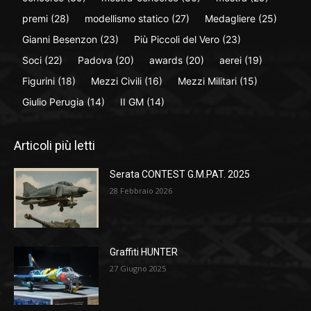
premi
(28)
modellismo statico
(27)
Medagliere
(25)
Gianni Besenzon
(23)
Più Piccoli del Vero
(23)
Soci
(22)
Padova
(20)
awards
(20)
aerei
(19)
Figurini
(18)
Mezzi Civili
(16)
Mezzi Militari
(15)
Giulio Perugia
(14)
II GM
(14)
Articoli più letti
Serata CONTEST G.M.PAT. 2025
28 Febbraio 2026
Graffiti HUNTER
27 Giugno 2025