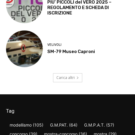
PIU’ PICCOLI del VERO 2025 –
REGOLAMENTO E SCHEDA DI
ISCRIZIONE
VELIVOLI
SM-79 Museo Caproni
Carica altri
Tag
modellismo
(105)
G.M.PAT.
(64)
G.M.P.A.T.
(57)
concorso
(39)
mostra-concorso
(36)
mostra
(29)