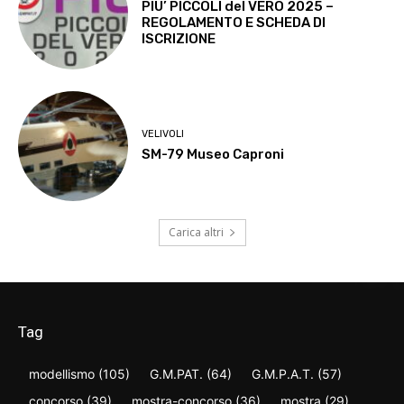
PIU’ PICCOLI del VERO 2025 –
REGOLAMENTO E SCHEDA DI
ISCRIZIONE
VELIVOLI
SM-79 Museo Caproni
Carica altri
Tag
modellismo
(105)
G.M.PAT.
(64)
G.M.P.A.T.
(57)
concorso
(39)
mostra-concorso
(36)
mostra
(29)