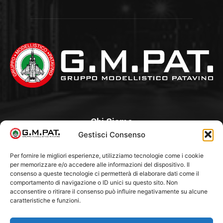
Chi Siamo
Gestisci Consenso
Un Club, nato nel 1985 per iniziativa di alcuni appassionati, con
l’intento di creare a Padova un punto di aggregazione e di
Per fornire le migliori esperienze, utilizziamo tecnologie come i cookie
per memorizzare e/o accedere alle informazioni del dispositivo. Il
riferimento per l’hobby del modellismo statico. Tra i Soci
consenso a queste tecnologie ci permetterà di elaborare dati come il
“fondatori” ci sono Franco Callegari e Gianni Besenzon.
comportamento di navigazione o ID unici su questo sito. Non
acconsentire o ritirare il consenso può influire negativamente su alcune
caratteristiche e funzioni.
Seguici Su