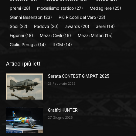
premi
(28)
modellismo statico
(27)
Medagliere
(25)
Gianni Besenzon
(23)
Più Piccoli del Vero
(23)
Soci
(22)
Padova
(20)
awards
(20)
aerei
(19)
Figurini
(18)
Mezzi Civili
(16)
Mezzi Militari
(15)
Giulio Perugia
(14)
II GM
(14)
Articoli più letti
Serata CONTEST G.M.PAT. 2025
28 Febbraio 2026
Graffiti HUNTER
27 Giugno 2025