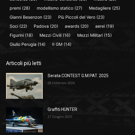
premi
(28)
modellismo statico
(27)
Medagliere
(25)
Gianni Besenzon
(23)
Più Piccoli del Vero
(23)
Soci
(22)
Padova
(20)
awards
(20)
aerei
(19)
Figurini
(18)
Mezzi Civili
(16)
Mezzi Militari
(15)
Giulio Perugia
(14)
II GM
(14)
Articoli più letti
Serata CONTEST G.M.PAT. 2025
28 Febbraio 2026
Graffiti HUNTER
27 Giugno 2025