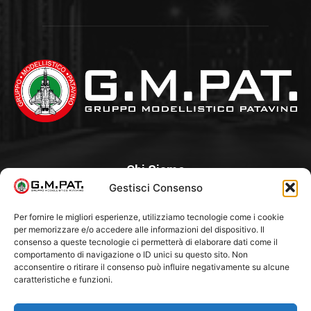
Chi Siamo
Gestisci Consenso
Un Club, nato nel 1985 per iniziativa di alcuni appassionati, con
l’intento di creare a Padova un punto di aggregazione e di
Per fornire le migliori esperienze, utilizziamo tecnologie come i cookie
per memorizzare e/o accedere alle informazioni del dispositivo. Il
riferimento per l’hobby del modellismo statico. Tra i Soci
consenso a queste tecnologie ci permetterà di elaborare dati come il
“fondatori” ci sono Franco Callegari e Gianni Besenzon.
comportamento di navigazione o ID unici su questo sito. Non
acconsentire o ritirare il consenso può influire negativamente su alcune
caratteristiche e funzioni.
Seguici Su