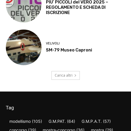
PIU’ PICCOLI del VERO 2025 –
REGOLAMENTO E SCHEDA DI
ISCRIZIONE
VELIVOLI
SM-79 Museo Caproni
Carica altri
Tag
modellismo
(105)
G.M.PAT.
(64)
G.M.P.A.T.
(57)
concorso
(39)
mostra-concorso
(36)
mostra
(29)