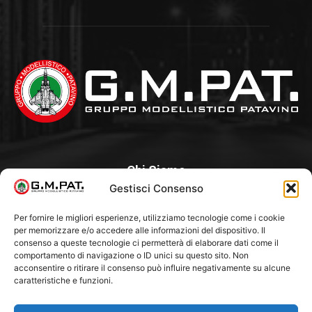
Chi Siamo
Gestisci Consenso
Un Club, nato nel 1985 per iniziativa di alcuni appassionati, con
l’intento di creare a Padova un punto di aggregazione e di
Per fornire le migliori esperienze, utilizziamo tecnologie come i cookie
per memorizzare e/o accedere alle informazioni del dispositivo. Il
riferimento per l’hobby del modellismo statico. Tra i Soci
consenso a queste tecnologie ci permetterà di elaborare dati come il
“fondatori” ci sono Franco Callegari e Gianni Besenzon.
comportamento di navigazione o ID unici su questo sito. Non
acconsentire o ritirare il consenso può influire negativamente su alcune
caratteristiche e funzioni.
Seguici Su