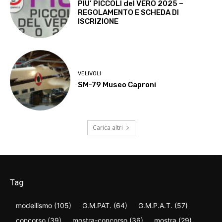
PIU’ PICCOLI del VERO 2025 –
REGOLAMENTO E SCHEDA DI
ISCRIZIONE
VELIVOLI
SM-79 Museo Caproni
Carica altri
Tag
modellismo
(105)
G.M.PAT.
(64)
G.M.P.A.T.
(57)
concorso
(39)
mostra-concorso
(36)
mostra
(29)