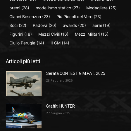
premi
(28)
modellismo statico
(27)
Medagliere
(25)
Gianni Besenzon
(23)
Più Piccoli del Vero
(23)
Soci
(22)
Padova
(20)
awards
(20)
aerei
(19)
Figurini
(18)
Mezzi Civili
(16)
Mezzi Militari
(15)
Giulio Perugia
(14)
II GM
(14)
Articoli più letti
Serata CONTEST G.M.PAT. 2025
28 Febbraio 2026
Graffiti HUNTER
27 Giugno 2025