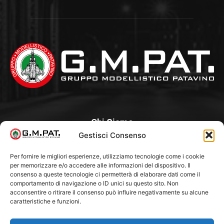
Chi Siamo
Gestisci Consenso
Un Club, nato nel 1985 per iniziativa di alcuni appassionati, con
l’intento di creare a Padova un punto di aggregazione e di
Per fornire le migliori esperienze, utilizziamo tecnologie come i cookie
per memorizzare e/o accedere alle informazioni del dispositivo. Il
riferimento per l’hobby del modellismo statico. Tra i Soci
consenso a queste tecnologie ci permetterà di elaborare dati come il
“fondatori” ci sono Franco Callegari e Gianni Besenzon.
comportamento di navigazione o ID unici su questo sito. Non
acconsentire o ritirare il consenso può influire negativamente su alcune
caratteristiche e funzioni.
Seguici Su