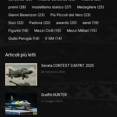
premi
(28)
modellismo statico
(27)
Medagliere
(25)
Gianni Besenzon
(23)
Più Piccoli del Vero
(23)
Soci
(22)
Padova
(20)
awards
(20)
aerei
(19)
Figurini
(18)
Mezzi Civili
(16)
Mezzi Militari
(15)
Giulio Perugia
(14)
II GM
(14)
Articoli più letti
Serata CONTEST G.M.PAT. 2025
28 Febbraio 2026
Graffiti HUNTER
27 Giugno 2025