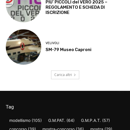
PIU’ PICCOLI del VERO 2025 –
REGOLAMENTO E SCHEDA DI
ISCRIZIONE
VELIVOLI
SM-79 Museo Caproni
Carica altri
Tag
modellismo
(105)
G.M.PAT.
(64)
G.M.P.A.T.
(57)
concorso
(39)
mostra-concorso
(36)
mostra
(29)