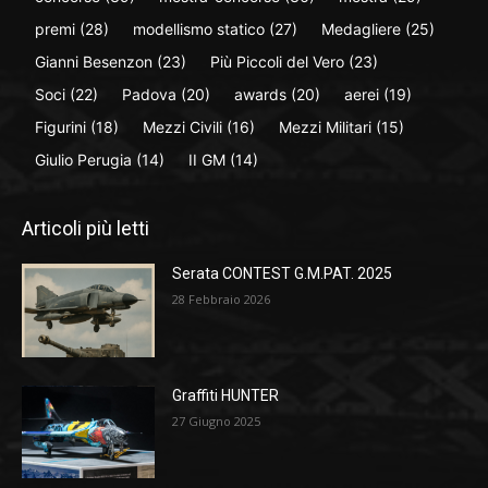
premi
(28)
modellismo statico
(27)
Medagliere
(25)
Gianni Besenzon
(23)
Più Piccoli del Vero
(23)
Soci
(22)
Padova
(20)
awards
(20)
aerei
(19)
Figurini
(18)
Mezzi Civili
(16)
Mezzi Militari
(15)
Giulio Perugia
(14)
II GM
(14)
Articoli più letti
Serata CONTEST G.M.PAT. 2025
28 Febbraio 2026
Graffiti HUNTER
27 Giugno 2025