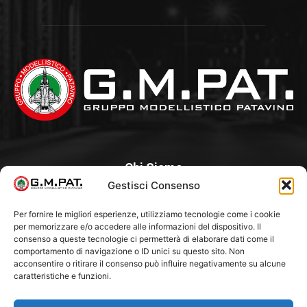
Chi Siamo
Gestisci Consenso
Un Club, nato nel 1985 per iniziativa di alcuni appassionati, con
l’intento di creare a Padova un punto di aggregazione e di
Per fornire le migliori esperienze, utilizziamo tecnologie come i cookie
per memorizzare e/o accedere alle informazioni del dispositivo. Il
riferimento per l’hobby del modellismo statico. Tra i Soci
consenso a queste tecnologie ci permetterà di elaborare dati come il
“fondatori” ci sono Franco Callegari e Gianni Besenzon.
comportamento di navigazione o ID unici su questo sito. Non
acconsentire o ritirare il consenso può influire negativamente su alcune
caratteristiche e funzioni.
Seguici Su