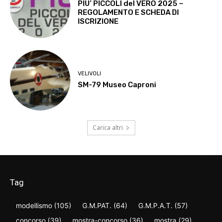
PIU’ PICCOLI del VERO 2025 –
REGOLAMENTO E SCHEDA DI
ISCRIZIONE
VELIVOLI
SM-79 Museo Caproni
Carica altri
Tag
modellismo
(105)
G.M.PAT.
(64)
G.M.P.A.T.
(57)
concorso
(39)
mostra-concorso
(36)
mostra
(29)