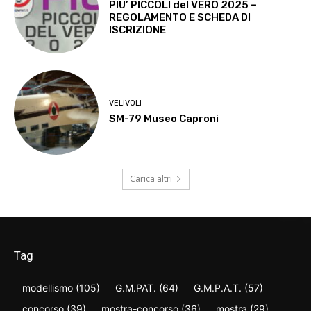
PIU’ PICCOLI del VERO 2025 –
REGOLAMENTO E SCHEDA DI
ISCRIZIONE
VELIVOLI
SM-79 Museo Caproni
Carica altri
Tag
modellismo
(105)
G.M.PAT.
(64)
G.M.P.A.T.
(57)
concorso
(39)
mostra-concorso
(36)
mostra
(29)