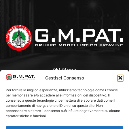
Chi Siamo
Gestisci Consenso
Un Club, nato nel 1985 per iniziativa di alcuni appassionati, con
l’intento di creare a Padova un punto di aggregazione e di
Per fornire le migliori esperienze, utilizziamo tecnologie come i cookie
per memorizzare e/o accedere alle informazioni del dispositivo. Il
riferimento per l’hobby del modellismo statico. Tra i Soci
consenso a queste tecnologie ci permetterà di elaborare dati come il
“fondatori” ci sono Franco Callegari e Gianni Besenzon.
comportamento di navigazione o ID unici su questo sito. Non
acconsentire o ritirare il consenso può influire negativamente su alcune
caratteristiche e funzioni.
Seguici Su