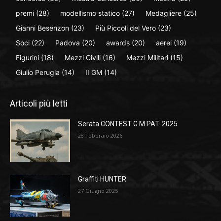
premi
(28)
modellismo statico
(27)
Medagliere
(25)
Gianni Besenzon
(23)
Più Piccoli del Vero
(23)
Soci
(22)
Padova
(20)
awards
(20)
aerei
(19)
Figurini
(18)
Mezzi Civili
(16)
Mezzi Militari
(15)
Giulio Perugia
(14)
II GM
(14)
Articoli più letti
Serata CONTEST G.M.PAT. 2025
28 Febbraio 2026
Graffiti HUNTER
27 Giugno 2025