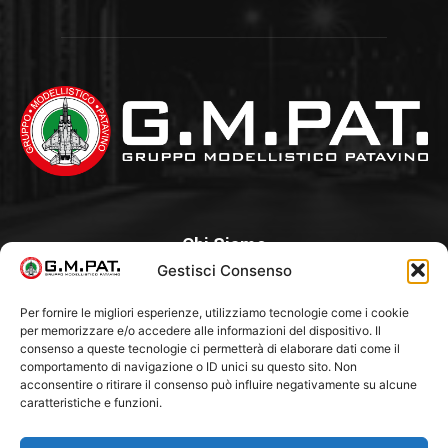
Chi Siamo
Gestisci Consenso
Un Club, nato nel 1985 per iniziativa di alcuni appassionati, con
l’intento di creare a Padova un punto di aggregazione e di
Per fornire le migliori esperienze, utilizziamo tecnologie come i cookie
per memorizzare e/o accedere alle informazioni del dispositivo. Il
riferimento per l’hobby del modellismo statico. Tra i Soci
consenso a queste tecnologie ci permetterà di elaborare dati come il
“fondatori” ci sono Franco Callegari e Gianni Besenzon.
comportamento di navigazione o ID unici su questo sito. Non
acconsentire o ritirare il consenso può influire negativamente su alcune
caratteristiche e funzioni.
Seguici Su