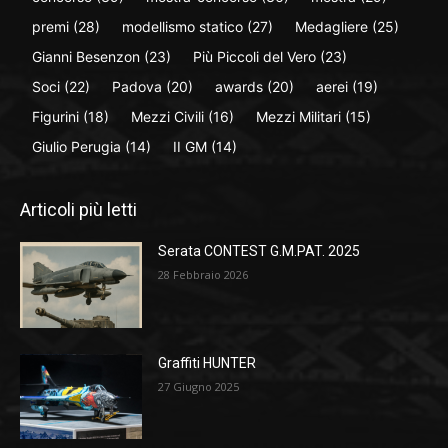
premi
(28)
modellismo statico
(27)
Medagliere
(25)
Gianni Besenzon
(23)
Più Piccoli del Vero
(23)
Soci
(22)
Padova
(20)
awards
(20)
aerei
(19)
Figurini
(18)
Mezzi Civili
(16)
Mezzi Militari
(15)
Giulio Perugia
(14)
II GM
(14)
Articoli più letti
Serata CONTEST G.M.PAT. 2025
28 Febbraio 2026
Graffiti HUNTER
27 Giugno 2025