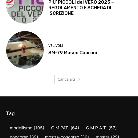
PIU’ PICCOLI del VERO 2025 –
REGOLAMENTO E SCHEDA DI
ISCRIZIONE
VELIVOLI
SM-79 Museo Caproni
Carica altri
Tag
modellismo
(105)
G.M.PAT.
(64)
G.M.P.A.T.
(57)
concorso
(39)
mostra-concorso
(36)
mostra
(29)