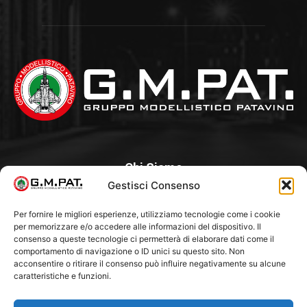
Chi Siamo
Gestisci Consenso
Un Club, nato nel 1985 per iniziativa di alcuni appassionati, con
l’intento di creare a Padova un punto di aggregazione e di
Per fornire le migliori esperienze, utilizziamo tecnologie come i cookie
per memorizzare e/o accedere alle informazioni del dispositivo. Il
riferimento per l’hobby del modellismo statico. Tra i Soci
consenso a queste tecnologie ci permetterà di elaborare dati come il
“fondatori” ci sono Franco Callegari e Gianni Besenzon.
comportamento di navigazione o ID unici su questo sito. Non
acconsentire o ritirare il consenso può influire negativamente su alcune
caratteristiche e funzioni.
Seguici Su