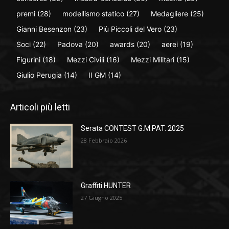
premi
(28)
modellismo statico
(27)
Medagliere
(25)
Gianni Besenzon
(23)
Più Piccoli del Vero
(23)
Soci
(22)
Padova
(20)
awards
(20)
aerei
(19)
Figurini
(18)
Mezzi Civili
(16)
Mezzi Militari
(15)
Giulio Perugia
(14)
II GM
(14)
Articoli più letti
Serata CONTEST G.M.PAT. 2025
28 Febbraio 2026
Graffiti HUNTER
27 Giugno 2025