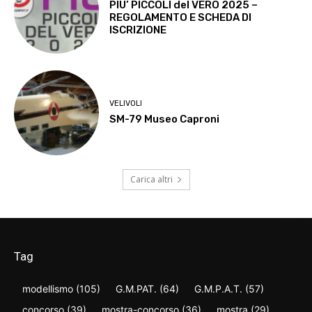
PIU’ PICCOLI del VERO 2025 –
REGOLAMENTO E SCHEDA DI
ISCRIZIONE
VELIVOLI
SM-79 Museo Caproni
Carica altri
Tag
modellismo
(105)
G.M.PAT.
(64)
G.M.P.A.T.
(57)
concorso
(39)
mostra-concorso
(36)
mostra
(29)