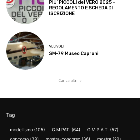
PIU’ PICCOLI del VERO 2025 –
REGOLAMENTO E SCHEDA DI
ISCRIZIONE
VELIVOLI
SM-79 Museo Caproni
Carica altri
Tag
modellismo
(105)
G.M.PAT.
(64)
G.M.P.A.T.
(57)
concorso
(39)
mostra-concorso
(36)
mostra
(29)