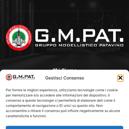
Chi Siamo
Gestisci Consenso
Un Club, nato nel 1985 per iniziativa di alcuni appassionati, con
l’intento di creare a Padova un punto di aggregazione e di
Per fornire le migliori esperienze, utilizziamo tecnologie come i cookie
per memorizzare e/o accedere alle informazioni del dispositivo. Il
riferimento per l’hobby del modellismo statico. Tra i Soci
consenso a queste tecnologie ci permetterà di elaborare dati come il
“fondatori” ci sono Franco Callegari e Gianni Besenzon.
comportamento di navigazione o ID unici su questo sito. Non
acconsentire o ritirare il consenso può influire negativamente su alcune
caratteristiche e funzioni.
Seguici Su