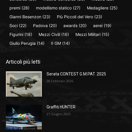
premi
(28)
modellismo statico
(27)
Medagliere
(25)
Gianni Besenzon
(23)
Più Piccoli del Vero
(23)
Soci
(22)
Padova
(20)
awards
(20)
aerei
(19)
Figurini
(18)
Mezzi Civili
(16)
Mezzi Militari
(15)
Giulio Perugia
(14)
II GM
(14)
Articoli più letti
Serata CONTEST G.M.PAT. 2025
28 Febbraio 2026
Graffiti HUNTER
27 Giugno 2025