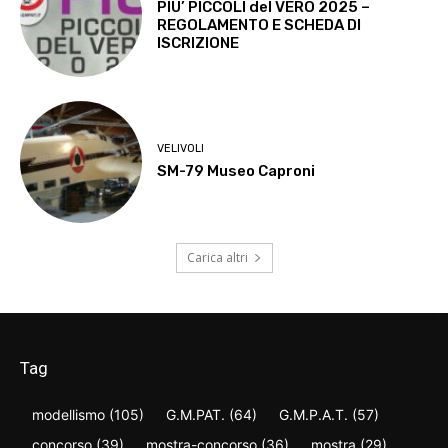
PIU’ PICCOLI del VERO 2025 –
REGOLAMENTO E SCHEDA DI
ISCRIZIONE
VELIVOLI
SM-79 Museo Caproni
Carica altri
Tag
modellismo
(105)
G.M.PAT.
(64)
G.M.P.A.T.
(57)
concorso
(39)
mostra-concorso
(36)
mostra
(29)