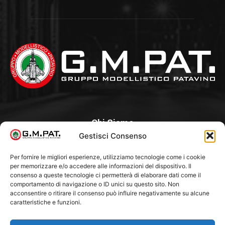
Chi Siamo
Gestisci Consenso
Un Club, nato nel 1985 per iniziativa di alcuni appassionati, con
l’intento di creare a Padova un punto di aggregazione e di
Per fornire le migliori esperienze, utilizziamo tecnologie come i cookie
per memorizzare e/o accedere alle informazioni del dispositivo. Il
riferimento per l’hobby del modellismo statico. Tra i Soci
consenso a queste tecnologie ci permetterà di elaborare dati come il
“fondatori” ci sono Franco Callegari e Gianni Besenzon.
comportamento di navigazione o ID unici su questo sito. Non
acconsentire o ritirare il consenso può influire negativamente su alcune
caratteristiche e funzioni.
Seguici Su