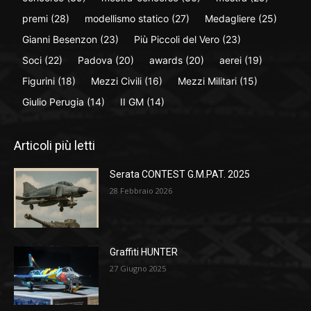
premi
(28)
modellismo statico
(27)
Medagliere
(25)
Gianni Besenzon
(23)
Più Piccoli del Vero
(23)
Soci
(22)
Padova
(20)
awards
(20)
aerei
(19)
Figurini
(18)
Mezzi Civili
(16)
Mezzi Militari
(15)
Giulio Perugia
(14)
II GM
(14)
Articoli più letti
Serata CONTEST G.M.PAT. 2025
28 Febbraio 2026
Graffiti HUNTER
27 Giugno 2025