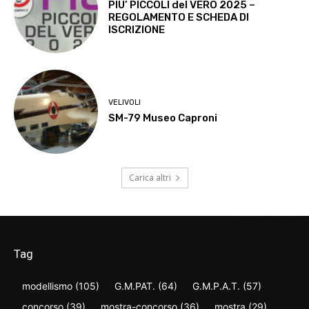
PIU’ PICCOLI del VERO 2025 –
REGOLAMENTO E SCHEDA DI
ISCRIZIONE
VELIVOLI
SM-79 Museo Caproni
Carica altri
Tag
modellismo
(105)
G.M.PAT.
(64)
G.M.P.A.T.
(57)
concorso
(39)
mostra-concorso
(36)
mostra
(29)