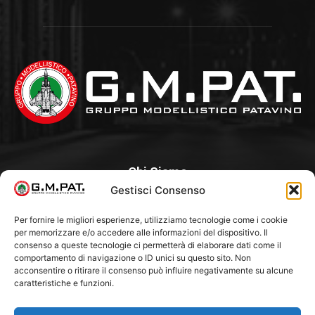
Chi Siamo
Gestisci Consenso
Un Club, nato nel 1985 per iniziativa di alcuni appassionati, con
l’intento di creare a Padova un punto di aggregazione e di
Per fornire le migliori esperienze, utilizziamo tecnologie come i cookie
per memorizzare e/o accedere alle informazioni del dispositivo. Il
riferimento per l’hobby del modellismo statico. Tra i Soci
consenso a queste tecnologie ci permetterà di elaborare dati come il
“fondatori” ci sono Franco Callegari e Gianni Besenzon.
comportamento di navigazione o ID unici su questo sito. Non
acconsentire o ritirare il consenso può influire negativamente su alcune
caratteristiche e funzioni.
Seguici Su