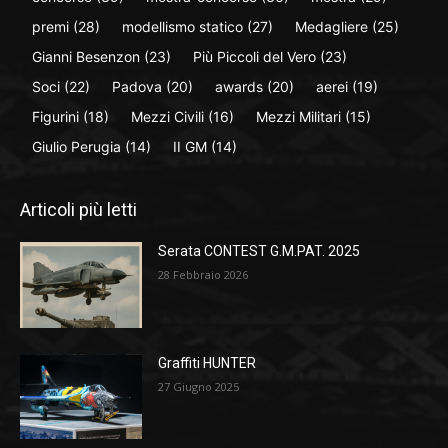
premi
(28)
modellismo statico
(27)
Medagliere
(25)
Gianni Besenzon
(23)
Più Piccoli del Vero
(23)
Soci
(22)
Padova
(20)
awards
(20)
aerei
(19)
Figurini
(18)
Mezzi Civili
(16)
Mezzi Militari
(15)
Giulio Perugia
(14)
II GM
(14)
Articoli più letti
Serata CONTEST G.M.PAT. 2025
28 Febbraio 2026
Graffiti HUNTER
27 Giugno 2025