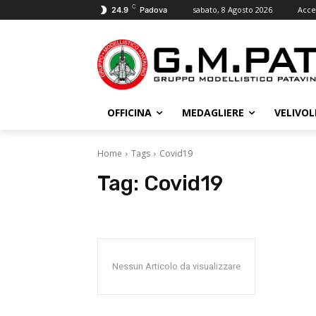
C
sabato, 8 Agosto 2026
Acce
24.9
Padova
OFFICINA
MEDAGLIERE
VELIVOL
Home
Tags
Covid19
Tag:
Covid19
Nessun Articolo da visualizzare