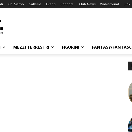
di
Chi Siamo
Gallerie
Eventi
Concorsi
Club News
Walkaround
Link
I
MEZZI TERRESTRI
FIGURINI
FANTASY/FANTASC