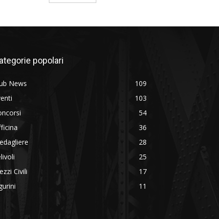
ategorie popolari
lub News
109
enti
103
oncorsi
54
ficina
36
edagliere
28
livoli
25
zzi Civili
17
gurini
11