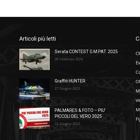
Articoli più letti
C
Serata CONTEST G.M.PAT. 2025
C
28 Febbraio 2026
Ev
C
Of
Graffiti HUNTER
27 Giugno 2025
M
Ve
Me
PALMARES & FOTO – PIU’
PICCOLI DEL VERO 2025
Fi
12 Giugno 2025