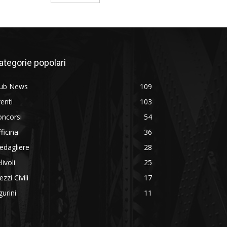
ategorie popolari
lub News
109
enti
103
oncorsi
54
ficina
36
edagliere
28
livoli
25
zzi Civili
17
gurini
11