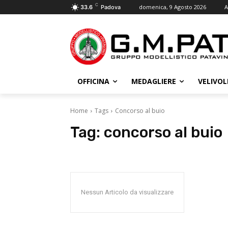
C
domenica, 9 Agosto 2026
A
33.6
Padova
OFFICINA
MEDAGLIERE
VELIVOL
Home
Tags
Concorso al buio
Tag:
concorso al buio
Nessun Articolo da visualizzare