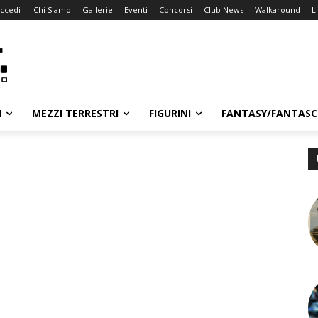
ccedi
Chi Siamo
Gallerie
Eventi
Concorsi
Club News
Walkaround
L
I
MEZZI TERRESTRI
FIGURINI
FANTASY/FANTASC