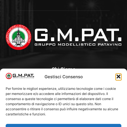
Chi Siamo
Gestisci Consenso
Un Club, nato nel 1985 per iniziativa di alcuni appassionati, con
l’intento di creare a Padova un punto di aggregazione e di
Per fornire le migliori esperienze, utilizziamo tecnologie come i cookie
per memorizzare e/o accedere alle informazioni del dispositivo. Il
riferimento per l’hobby del modellismo statico. Tra i Soci
consenso a queste tecnologie ci permetterà di elaborare dati come il
“fondatori” ci sono Franco Callegari e Gianni Besenzon.
comportamento di navigazione o ID unici su questo sito. Non
acconsentire o ritirare il consenso può influire negativamente su alcune
caratteristiche e funzioni.
Seguici Su