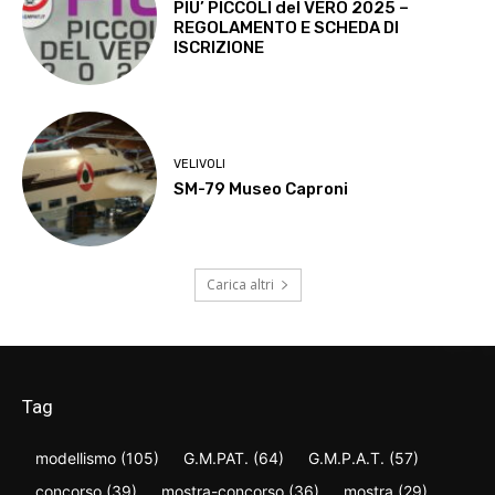
PIU’ PICCOLI del VERO 2025 –
REGOLAMENTO E SCHEDA DI
ISCRIZIONE
VELIVOLI
SM-79 Museo Caproni
Carica altri
Tag
modellismo
(105)
G.M.PAT.
(64)
G.M.P.A.T.
(57)
concorso
(39)
mostra-concorso
(36)
mostra
(29)