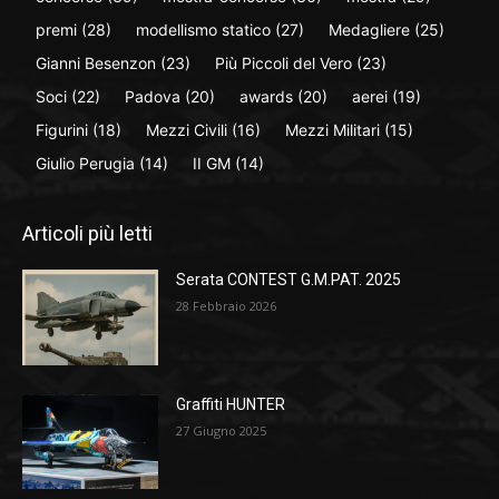
premi
(28)
modellismo statico
(27)
Medagliere
(25)
Gianni Besenzon
(23)
Più Piccoli del Vero
(23)
Soci
(22)
Padova
(20)
awards
(20)
aerei
(19)
Figurini
(18)
Mezzi Civili
(16)
Mezzi Militari
(15)
Giulio Perugia
(14)
II GM
(14)
Articoli più letti
Serata CONTEST G.M.PAT. 2025
28 Febbraio 2026
Graffiti HUNTER
27 Giugno 2025