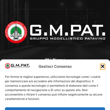
Chi Siamo
Gestisci Consenso
Un Club, nato nel 1985 per iniziativa di alcuni appassionati, con
l’intento di creare a Padova un punto di aggregazione e di
Per fornire le migliori esperienze, utilizziamo tecnologie come i cookie
per memorizzare e/o accedere alle informazioni del dispositivo. Il
riferimento per l’hobby del modellismo statico. Tra i Soci
consenso a queste tecnologie ci permetterà di elaborare dati come il
“fondatori” ci sono Franco Callegari e Gianni Besenzon.
comportamento di navigazione o ID unici su questo sito. Non
acconsentire o ritirare il consenso può influire negativamente su alcune
caratteristiche e funzioni.
Seguici Su