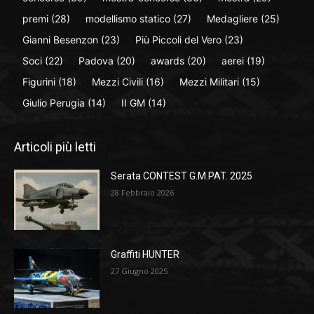
premi
(28)
modellismo statico
(27)
Medagliere
(25)
Gianni Besenzon
(23)
Più Piccoli del Vero
(23)
Soci
(22)
Padova
(20)
awards
(20)
aerei
(19)
Figurini
(18)
Mezzi Civili
(16)
Mezzi Militari
(15)
Giulio Perugia
(14)
II GM
(14)
Articoli più letti
Serata CONTEST G.M.PAT. 2025
28 Febbraio 2026
Graffiti HUNTER
27 Giugno 2025