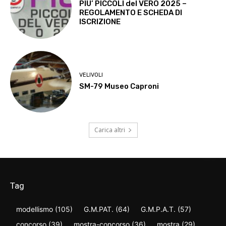
PIU’ PICCOLI del VERO 2025 –
REGOLAMENTO E SCHEDA DI
ISCRIZIONE
VELIVOLI
SM-79 Museo Caproni
Carica altri
Tag
modellismo
(105)
G.M.PAT.
(64)
G.M.P.A.T.
(57)
concorso
(39)
mostra-concorso
(36)
mostra
(29)