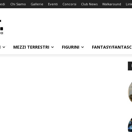
edi
Chi Siamo
Gallerie
Eventi
Concorsi
Club News
Walkaround
Lin
I
MEZZI TERRESTRI
FIGURINI
FANTASY/FANTASC