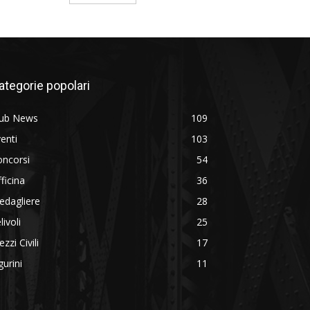
ategorie popolari
lub News
109
enti
103
oncorsi
54
ficina
36
edagliere
28
livoli
25
zzi Civili
17
gurini
11