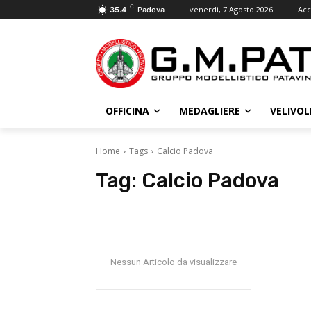
C
venerdì, 7 Agosto 2026
Acc
35.4
Padova
OFFICINA
MEDAGLIERE
VELIVOL
Home
Tags
Calcio Padova
Tag:
Calcio Padova
Nessun Articolo da visualizzare