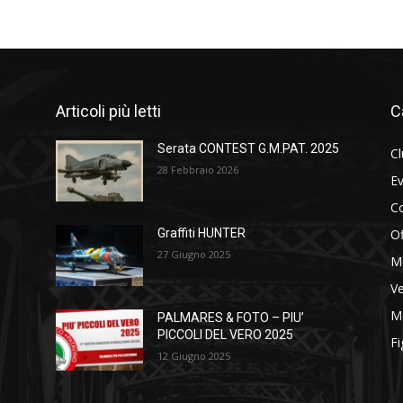
Articoli più letti
C
Serata CONTEST G.M.PAT. 2025
C
28 Febbraio 2026
Ev
C
Of
Graffiti HUNTER
27 Giugno 2025
M
Ve
Me
PALMARES & FOTO – PIU’
PICCOLI DEL VERO 2025
Fi
12 Giugno 2025