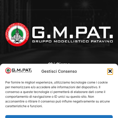
Chi Siamo
Gestisci Consenso
Un Club, nato nel 1985 per iniziativa di alcuni appassionati, con
l’intento di creare a Padova un punto di aggregazione e di
Per fornire le migliori esperienze, utilizziamo tecnologie come i cookie
per memorizzare e/o accedere alle informazioni del dispositivo. Il
riferimento per l’hobby del modellismo statico. Tra i Soci
consenso a queste tecnologie ci permetterà di elaborare dati come il
“fondatori” ci sono Franco Callegari e Gianni Besenzon.
comportamento di navigazione o ID unici su questo sito. Non
acconsentire o ritirare il consenso può influire negativamente su alcune
caratteristiche e funzioni.
Seguici Su