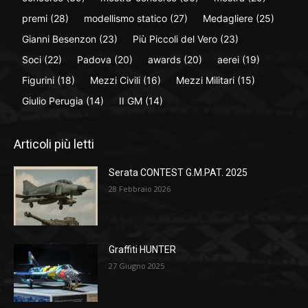
premi
(28)
modellismo statico
(27)
Medagliere
(25)
Gianni Besenzon
(23)
Più Piccoli del Vero
(23)
Soci
(22)
Padova
(20)
awards
(20)
aerei
(19)
Figurini
(18)
Mezzi Civili
(16)
Mezzi Militari
(15)
Giulio Perugia
(14)
II GM
(14)
Articoli più letti
Serata CONTEST G.M.PAT. 2025
28 Febbraio 2026
Graffiti HUNTER
27 Giugno 2025