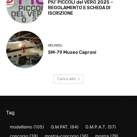
PIU’ PICCOLI del VERO 2025 –
REGOLAMENTO E SCHEDA DI
ISCRIZIONE
VELIVOLI
SM-79 Museo Caproni
Carica altri
Tag
modellismo
(105)
G.M.PAT.
(64)
G.M.P.A.T.
(57)
concorso
(39)
mostra-concorso
(36)
mostra
(29)