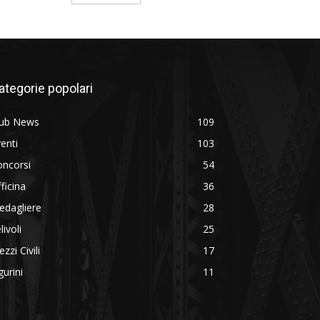
ategorie popolari
lub News
109
enti
103
oncorsi
54
ficina
36
edagliere
28
livoli
25
zzi Civili
17
gurini
11