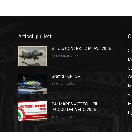
Articoli più letti
C
Serata CONTEST G.M.PAT. 2025
C
28 Febbraio 2026
Ev
C
Of
Graffiti HUNTER
27 Giugno 2025
M
Ve
Me
PALMARES & FOTO – PIU’
PICCOLI DEL VERO 2025
Fi
12 Giugno 2025