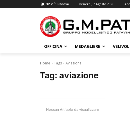
C
venerdì, 7 Agosto 2026
Acc
32.2
Padova
OFFICINA
MEDAGLIERE
VELIVOL
Home
Tags
Aviazione
Tag:
aviazione
Nessun Articolo da visualizzare