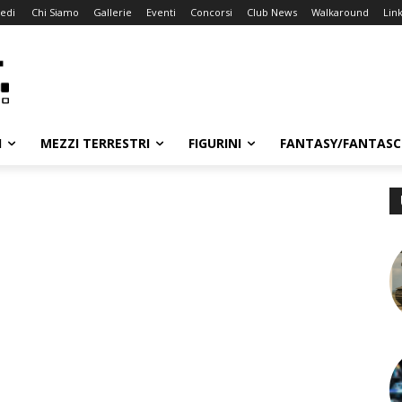
edi
Chi Siamo
Gallerie
Eventi
Concorsi
Club News
Walkaround
Lin
I
MEZZI TERRESTRI
FIGURINI
FANTASY/FANTASC