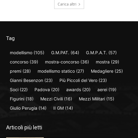
Carica altri
Tag
modellismo
(105)
G.M.PAT.
(64)
G.M.P.A.T.
(57)
concorso
(39)
mostra-concorso
(36)
mostra
(29)
premi
(28)
modellismo statico
(27)
Medagliere
(25)
Gianni Besenzon
(23)
Più Piccoli del Vero
(23)
Soci
(22)
Padova
(20)
awards
(20)
aerei
(19)
Figurini
(18)
Mezzi Civili
(16)
Mezzi Militari
(15)
Giulio Perugia
(14)
II GM
(14)
Articoli più letti