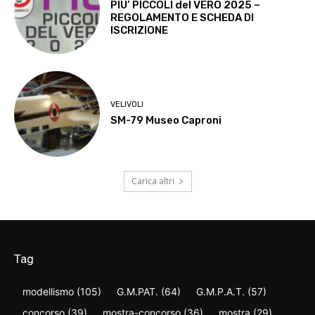
PIU’ PICCOLI del VERO 2025 –
REGOLAMENTO E SCHEDA DI
ISCRIZIONE
VELIVOLI
SM-79 Museo Caproni
Carica altri
Tag
modellismo
(105)
G.M.PAT.
(64)
G.M.P.A.T.
(57)
concorso
(39)
mostra-concorso
(36)
mostra
(29)