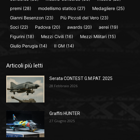
premi
(28)
modellismo statico
(27)
Medagliere
(25)
Gianni Besenzon
(23)
Più Piccoli del Vero
(23)
Soci
(22)
Padova
(20)
awards
(20)
aerei
(19)
Figurini
(18)
Mezzi Civili
(16)
Mezzi Militari
(15)
Giulio Perugia
(14)
II GM
(14)
Articoli più letti
Serata CONTEST G.M.PAT. 2025
28 Febbraio 2026
Graffiti HUNTER
27 Giugno 2025