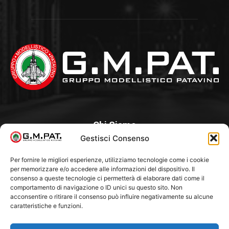
Chi Siamo
Gestisci Consenso
Un Club, nato nel 1985 per iniziativa di alcuni appassionati, con
l’intento di creare a Padova un punto di aggregazione e di
Per fornire le migliori esperienze, utilizziamo tecnologie come i cookie
per memorizzare e/o accedere alle informazioni del dispositivo. Il
riferimento per l’hobby del modellismo statico. Tra i Soci
consenso a queste tecnologie ci permetterà di elaborare dati come il
“fondatori” ci sono Franco Callegari e Gianni Besenzon.
comportamento di navigazione o ID unici su questo sito. Non
acconsentire o ritirare il consenso può influire negativamente su alcune
caratteristiche e funzioni.
Seguici Su