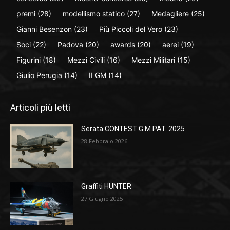
premi
(28)
modellismo statico
(27)
Medagliere
(25)
Gianni Besenzon
(23)
Più Piccoli del Vero
(23)
Soci
(22)
Padova
(20)
awards
(20)
aerei
(19)
Figurini
(18)
Mezzi Civili
(16)
Mezzi Militari
(15)
Giulio Perugia
(14)
II GM
(14)
Articoli più letti
Serata CONTEST G.M.PAT. 2025
28 Febbraio 2026
Graffiti HUNTER
27 Giugno 2025