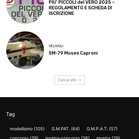
PIU’ PICCOLI del VERO 2025 –
REGOLAMENTO E SCHEDA DI
ISCRIZIONE
VELIVOLI
SM-79 Museo Caproni
Carica altri
Tag
modellismo
(105)
G.M.PAT.
(64)
G.M.P.A.T.
(57)
concorso
(39)
mostra-concorso
(36)
mostra
(29)