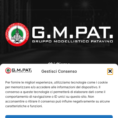
Chi Siamo
Gestisci Consenso
Un Club, nato nel 1985 per iniziativa di alcuni appassionati, con
l’intento di creare a Padova un punto di aggregazione e di
Per fornire le migliori esperienze, utilizziamo tecnologie come i cookie
per memorizzare e/o accedere alle informazioni del dispositivo. Il
riferimento per l’hobby del modellismo statico. Tra i Soci
consenso a queste tecnologie ci permetterà di elaborare dati come il
“fondatori” ci sono Franco Callegari e Gianni Besenzon.
comportamento di navigazione o ID unici su questo sito. Non
acconsentire o ritirare il consenso può influire negativamente su alcune
caratteristiche e funzioni.
Seguici Su