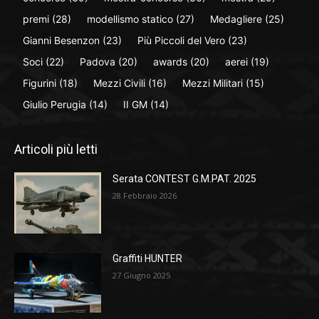
premi
(28)
modellismo statico
(27)
Medagliere
(25)
Gianni Besenzon
(23)
Più Piccoli del Vero
(23)
Soci
(22)
Padova
(20)
awards
(20)
aerei
(19)
Figurini
(18)
Mezzi Civili
(16)
Mezzi Militari
(15)
Giulio Perugia
(14)
II GM
(14)
Articoli più letti
Serata CONTEST G.M.PAT. 2025
28 Febbraio 2026
Graffiti HUNTER
27 Giugno 2025