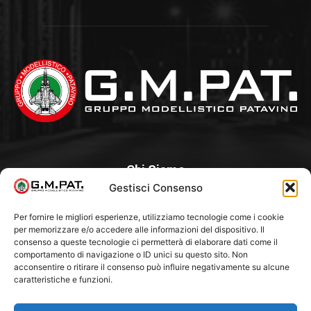
Chi Siamo
Gestisci Consenso
Un Club, nato nel 1985 per iniziativa di alcuni appassionati, con
l’intento di creare a Padova un punto di aggregazione e di
Per fornire le migliori esperienze, utilizziamo tecnologie come i cookie
per memorizzare e/o accedere alle informazioni del dispositivo. Il
riferimento per l’hobby del modellismo statico. Tra i Soci
consenso a queste tecnologie ci permetterà di elaborare dati come il
“fondatori” ci sono Franco Callegari e Gianni Besenzon.
comportamento di navigazione o ID unici su questo sito. Non
acconsentire o ritirare il consenso può influire negativamente su alcune
caratteristiche e funzioni.
Seguici Su