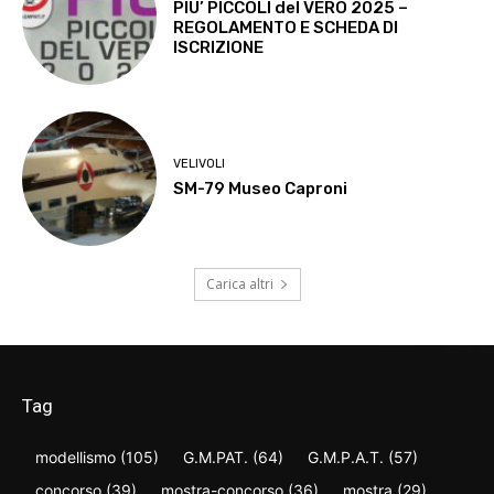
PIU’ PICCOLI del VERO 2025 –
REGOLAMENTO E SCHEDA DI
ISCRIZIONE
VELIVOLI
SM-79 Museo Caproni
Carica altri
Tag
modellismo
(105)
G.M.PAT.
(64)
G.M.P.A.T.
(57)
concorso
(39)
mostra-concorso
(36)
mostra
(29)