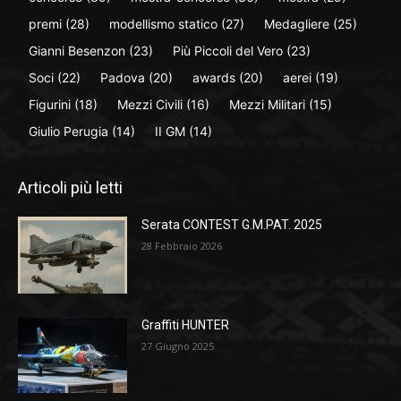
premi
(28)
modellismo statico
(27)
Medagliere
(25)
Gianni Besenzon
(23)
Più Piccoli del Vero
(23)
Soci
(22)
Padova
(20)
awards
(20)
aerei
(19)
Figurini
(18)
Mezzi Civili
(16)
Mezzi Militari
(15)
Giulio Perugia
(14)
II GM
(14)
Articoli più letti
Serata CONTEST G.M.PAT. 2025
28 Febbraio 2026
Graffiti HUNTER
27 Giugno 2025