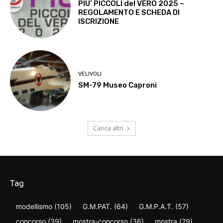
PIU’ PICCOLI del VERO 2025 –
REGOLAMENTO E SCHEDA DI
ISCRIZIONE
VELIVOLI
SM-79 Museo Caproni
Carica altri
Tag
modellismo
(105)
G.M.PAT.
(64)
G.M.P.A.T.
(57)
concorso
(39)
mostra-concorso
(36)
mostra
(29)