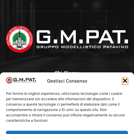
Chi Siamo
Gestisci Consenso
Un Club, nato nel 1985 per iniziativa di alcuni appassionati, con
l’intento di creare a Padova un punto di aggregazione e di
Per fornire le migliori esperienze, utilizziamo tecnologie come i cookie
per memorizzare e/o accedere alle informazioni del dispositivo. Il
riferimento per l’hobby del modellismo statico. Tra i Soci
consenso a queste tecnologie ci permetterà di elaborare dati come il
“fondatori” ci sono Franco Callegari e Gianni Besenzon.
comportamento di navigazione o ID unici su questo sito. Non
acconsentire o ritirare il consenso può influire negativamente su alcune
caratteristiche e funzioni.
Seguici Su