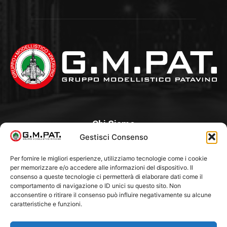
Chi Siamo
Gestisci Consenso
Un Club, nato nel 1985 per iniziativa di alcuni appassionati, con
l’intento di creare a Padova un punto di aggregazione e di
Per fornire le migliori esperienze, utilizziamo tecnologie come i cookie
per memorizzare e/o accedere alle informazioni del dispositivo. Il
riferimento per l’hobby del modellismo statico. Tra i Soci
consenso a queste tecnologie ci permetterà di elaborare dati come il
“fondatori” ci sono Franco Callegari e Gianni Besenzon.
comportamento di navigazione o ID unici su questo sito. Non
acconsentire o ritirare il consenso può influire negativamente su alcune
caratteristiche e funzioni.
Seguici Su