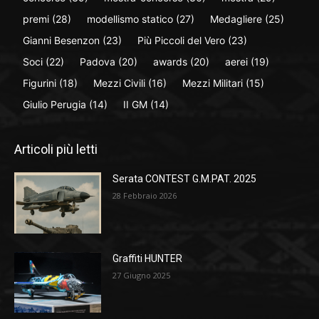
premi
(28)
modellismo statico
(27)
Medagliere
(25)
Gianni Besenzon
(23)
Più Piccoli del Vero
(23)
Soci
(22)
Padova
(20)
awards
(20)
aerei
(19)
Figurini
(18)
Mezzi Civili
(16)
Mezzi Militari
(15)
Giulio Perugia
(14)
II GM
(14)
Articoli più letti
Serata CONTEST G.M.PAT. 2025
28 Febbraio 2026
Graffiti HUNTER
27 Giugno 2025