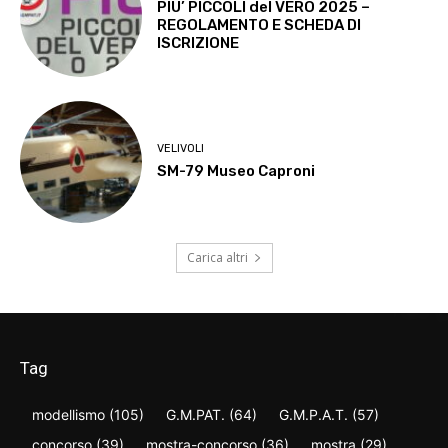
PIU’ PICCOLI del VERO 2025 –
REGOLAMENTO E SCHEDA DI
ISCRIZIONE
VELIVOLI
SM-79 Museo Caproni
Carica altri
Tag
modellismo
(105)
G.M.PAT.
(64)
G.M.P.A.T.
(57)
concorso
(39)
mostra-concorso
(36)
mostra
(29)