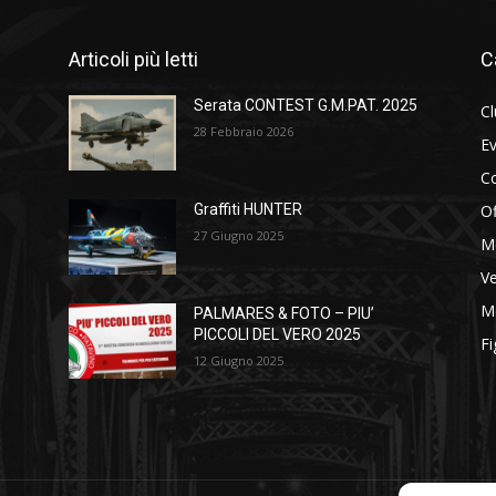
Articoli più letti
C
Serata CONTEST G.M.PAT. 2025
C
28 Febbraio 2026
Ev
C
Of
Graffiti HUNTER
27 Giugno 2025
M
Ve
Me
PALMARES & FOTO – PIU’
PICCOLI DEL VERO 2025
Fi
12 Giugno 2025