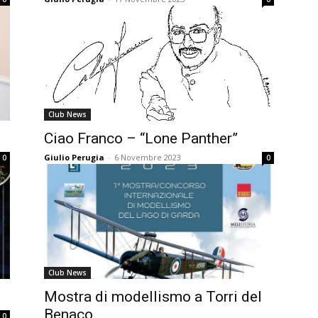
Club News
Ciao Franco – “Lone Panther”
Giulio Perugia
-
6 Novembre 2023
0
0
Club News
Mostra di modellismo a Torri del
Benaco
0