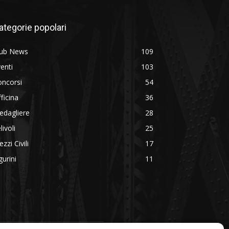
ategorie popolari
lub News
109
enti
103
oncorsi
54
ficina
36
edagliere
28
livoli
25
zzi Civili
17
gurini
11