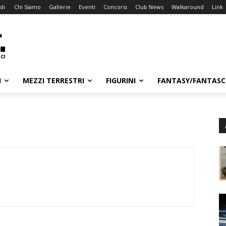
di
Chi Siamo
Gallerie
Eventi
Concorsi
Club News
Walkaround
Link
I
MEZZI TERRESTRI
FIGURINI
FANTASY/FANTASC