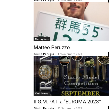
Medagliere
Matteo Peruzzo
Giulio Perugia
-
17 Novembre 2023
Club News
Il G.M.PAT. a “EUROMA 2023”
Giulio Perugia
-
20 Settembre 2023