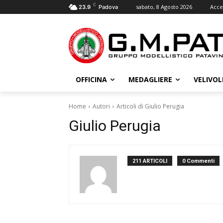
C
sabato, 8 Agosto 2026
Acce
23.9
Padova
OFFICINA
MEDAGLIERE
VELIVOL
Home
Autori
Articoli di Giulio Perugia
Giulio Perugia
211 ARTICOLI
0 Commenti