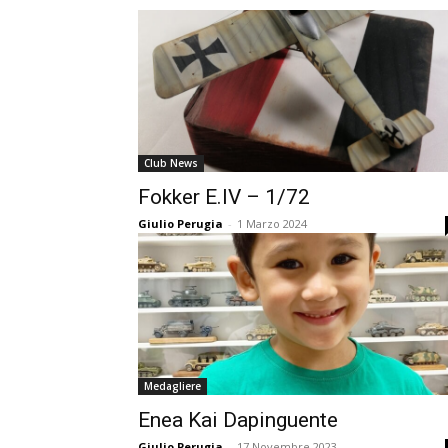
Club News
Fokker E.IV – 1/72
Giulio Perugia
-
1 Marzo 2024
Medagliere
Enea Kai Dapinguente
Giulio Perugia
-
17 Novembre 2023