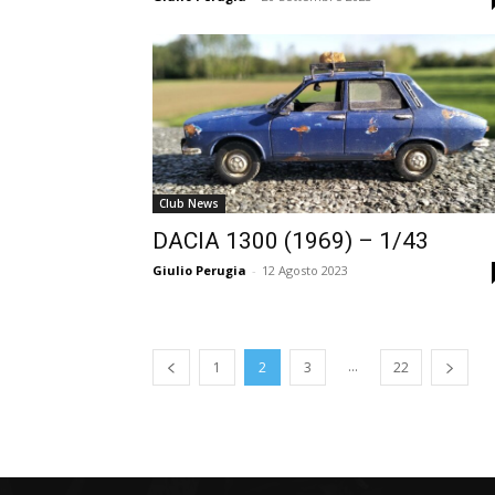
Club News
DACIA 1300 (1969) – 1/43
Giulio Perugia
-
12 Agosto 2023
...
1
2
3
22