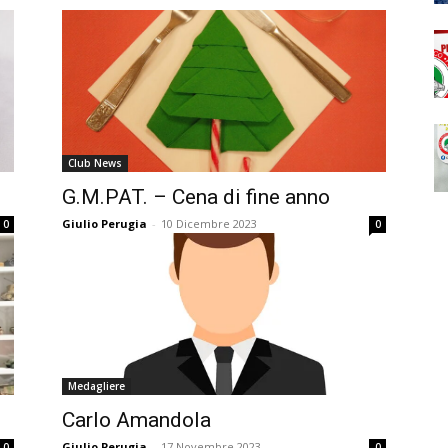
Club News
G.M.PAT. – Cena di fine anno
Giulio Perugia
-
10 Dicembre 2023
0
0
Medagliere
Carlo Amandola
Giulio Perugia
-
17 Novembre 2023
0
0