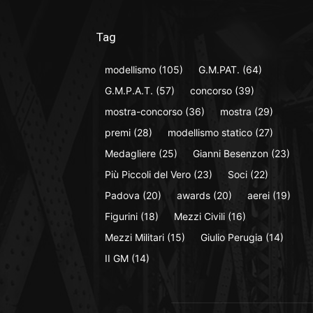
Tag
modellismo
(105)
G.M.PAT.
(64)
G.M.P.A.T.
(57)
concorso
(39)
mostra-concorso
(36)
mostra
(29)
premi
(28)
modellismo statico
(27)
Medagliere
(25)
Gianni Besenzon
(23)
Più Piccoli del Vero
(23)
Soci
(22)
Padova
(20)
awards
(20)
aerei
(19)
Figurini
(18)
Mezzi Civili
(16)
Mezzi Militari
(15)
Giulio Perugia
(14)
II GM
(14)